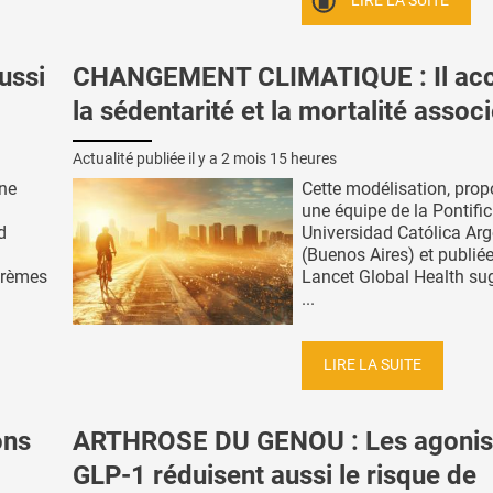
LIRE LA SUITE
ussi
CHANGEMENT CLIMATIQUE : Il acc
la sédentarité et la mortalité assoc
Actualité publiée il y a
2 mois 15 heures
une
Cette modélisation, prop
une équipe de la Pontific
d
Universidad Católica Arg
(Buenos Aires) et publié
crèmes
Lancet Global Health su
...
LIRE LA SUITE
ons
ARTHROSE DU GENOU : Les agonis
GLP-1 réduisent aussi le risque de