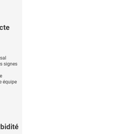
cte
asal
es signes
ue
e équipe
bidité