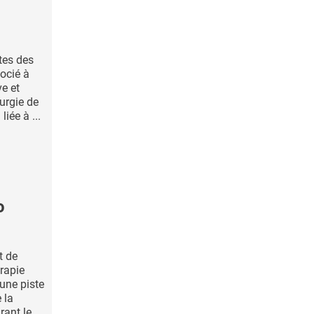
tes des
ocié à
ve et
urgie de
iée à ...
o
t de
rapie
 une piste
 la
ant le ...