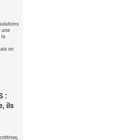
pulations
 une
 la
ais on
 :
, ils
crétines,