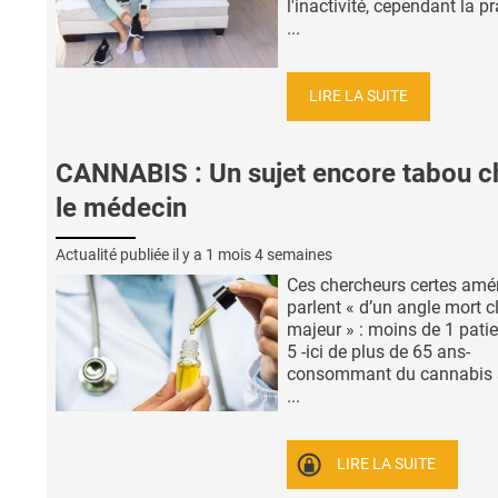
l'inactivité, cependant la p
...
LIRE LA SUITE
CANNABIS : Un sujet encore tabou c
le médecin
Actualité publiée il y a
1 mois 4 semaines
Ces chercheurs certes amé
parlent « d’un angle mort c
majeur » : moins de 1 patie
5 -ici de plus de 65 ans-
consommant du cannabis 
...
LIRE LA SUITE