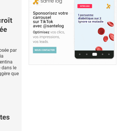
roît
iée
osée par
ia
entina
e dans le
ggère que
tes