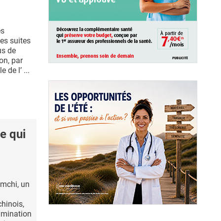
es
es suites
us de
ion, par
 de l’ ...
e qui
imchi, un
hinois,
limination