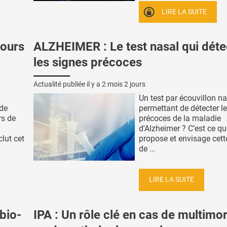
LIRE LA SUITE
jours
ALZHEIMER : Le test nasal qui déte
les signes précoces
Actualité publiée il y a
2 mois 2 jours
Un test par écouvillon n
 de
permettant de détecter l
rs de
précoces de la maladie
d'Alzheimer ? C’est ce q
lut cet
propose et envisage cett
de ...
LIRE LA SUITE
bio-
IPA : Un rôle clé en cas de multimor