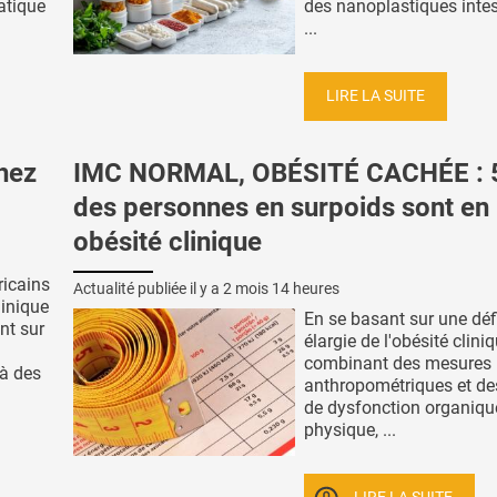
ratique
des nanoplastiques intes
...
LIRE LA SUITE
hez
IMC NORMAL, OBÉSITÉ CACHÉE : 
des personnes en surpoids sont en
obésité clinique
ricains
Actualité publiée il y a
2 mois 14 heures
linique
En se basant sur une déf
nt sur
élargie de l'obésité clini
combinant des mesures
à des
anthropométriques et de
de dysfonction organiqu
physique, ...