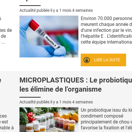
Actualité publiée il y a
1 mois 4 semaines
s
Environ 70.000 personn
meurent chaque année d
tes de
d'une infection par le vir
 de
l'hépatite E . L'identificat
...
cette équipe internationale
LIRE LA SUITE
e
MICROPLASTIQUES : Le probiotiqu
les élimine de l’organisme
Actualité publiée il y a
1 mois 4 semaines
,
Un probiotique issu du k
ces
condiment composé
 est
principalement de chou c
rable à
favorise la fixation et l'é