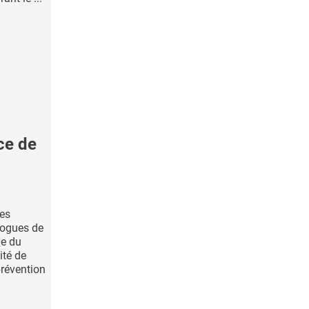
ce de
des
logues de
ne du
ité de
révention