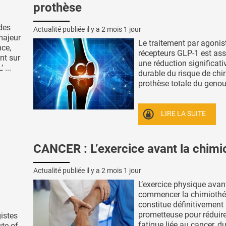
prothèse
des
Actualité publiée il y a
2 mois 1 jour
majeur
Le traitement par agonis
nce,
récepteurs GLP-1 est ass
nt sur
une réduction significati
 ...
durable du risque de chir
prothèse totale du genou l
LIRE LA SUITE
CANCER : L’exercice avant la chimi
Actualité publiée il y a
2 mois 1 jour
L’exercice physique avan
commencer la chimiothé
constitue définitivement
prometteuse pour réduire
istes
fatigue liée au cancer, dur
ute of