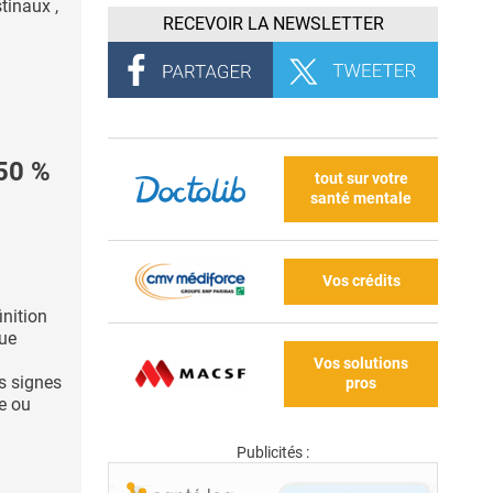
tinaux ,
RECEVOIR LA NEWSLETTER
50 %
tout sur votre
santé mentale
Vos crédits
inition
que
Vos solutions
s signes
pros
e ou
Publicités :