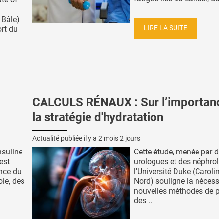
 Bâle)
LIRE LA SUITE
ort du
CALCULS RÉNAUX : Sur l’importan
la stratégie d'hydratation
Actualité publiée il y a
2 mois 2 jours
insuline
Cette étude, menée par 
 est
urologues et des néphro
ance du
l'Université Duke (Caroli
oie, des
Nord) souligne la nécess
nouvelles méthodes de p
des ...