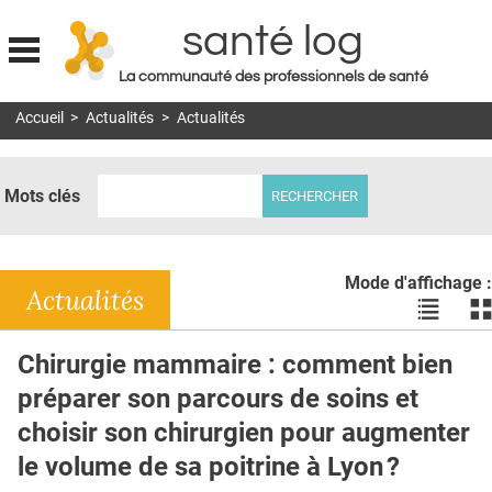
santé log
La communauté des professionnels de santé
Jump to navigation
Accueil
>
Actualités
>
Actualités
MON COMPTE
ABONNEMENT
Mots clés
S'ABONNER À LA REVUE SOIN À DOMICILE
ACTUS
Mode d'affichage :
DOSSIERS
Actualités
Voir
Vo
les
le
RÉSEAUX
actualité
ac
Chirurgie mammaire : comment bien
en
en
E-REVUE SAD
préparer son parcours de soins et
liste
bl
THÉMA
choisir son chirurgien pour augmenter
le volume de sa poitrine à Lyon ?
L'APP