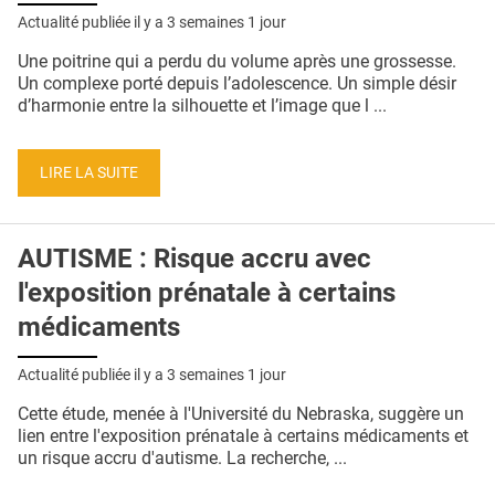
QUI SOMMES-NOUS ?
Actualité publiée il y a
3 semaines 1 jour
PUBLICITÉ
Une poitrine qui a perdu du volume après une grossesse.
Un complexe porté depuis l’adolescence. Un simple désir
CONDITIONS GÉNÉRALES
d’harmonie entre la silhouette et l’image que l ...
CONTACT
LIRE LA SUITE
CRÉDITS
AUTISME : Risque accru avec
l'exposition prénatale à certains
médicaments
Actualité publiée il y a
3 semaines 1 jour
Cette étude, menée à l'Université du Nebraska, suggère un
lien entre l'exposition prénatale à certains médicaments et
un risque accru d'autisme. La recherche, ...