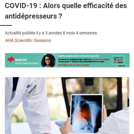
QUI SOMMES-NOUS ?
COVID-19 : Alors quelle efficacité des
antidépresseurs ?
PUBLICITÉ
CONDITIONS GÉNÉRALES
Actualité publiée il y a
3 années 8 mois 4 semaines
CONTACT
AHA Scientific Sessions
CRÉDITS