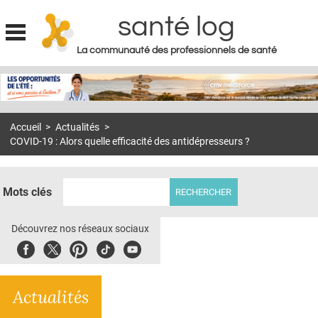
santé log
La communauté des professionnels de santé
Jump to navigation
MON COMPTE
ABONNEMENT
Accueil
>
Actualités
>
S'ABONNER À LA REVUE SOIN À DOMICILE
COVID-19 : Alors quelle efficacité des antidépresseurs ?
ACTUS
DOSSIERS
Mots clés
RÉSEAUX
Découvrez nos réseaux sociaux
E-REVUE SAD
Facebook
Twitter
Pinterest
Tiktok
Youbute
THÉMA
Actualités
L'APP