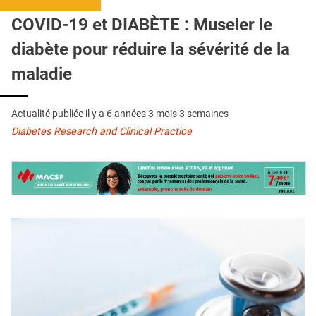
QUI SOMMES-NOUS ?
COVID-19 et DIABÈTE : Museler le
PUBLICITÉ
diabète pour réduire la sévérité de la
CONDITIONS GÉNÉRALES
maladie
CONTACT
Actualité publiée il y a
6 années 3 mois 3 semaines
CRÉDITS
Diabetes Research and Clinical Practice