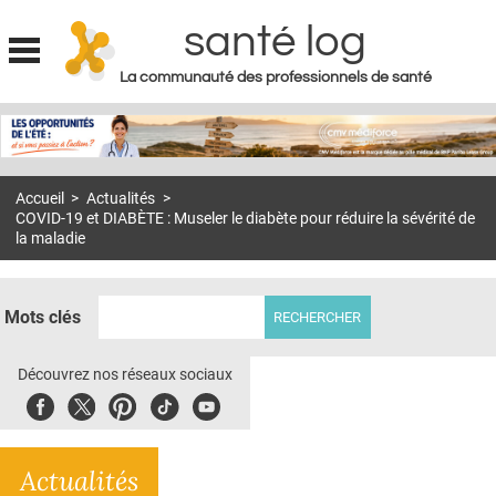
santé log
La communauté des professionnels de santé
Jump to navigation
MON COMPTE
ABONNEMENT
Accueil
>
Actualités
>
S'ABONNER À LA REVUE SOIN À DOMICILE
COVID-19 et DIABÈTE : Museler le diabète pour réduire la sévérité de
la maladie
ACTUS
DOSSIERS
Mots clés
RÉSEAUX
Découvrez nos réseaux sociaux
E-REVUE SAD
Facebook
Twitter
Pinterest
Tiktok
Youbute
THÉMA
L'APP
Actualités