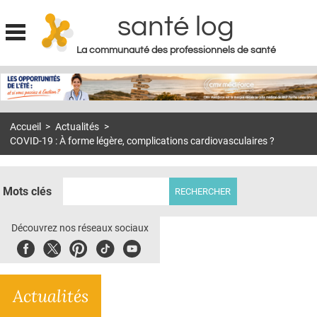
santé log
La communauté des professionnels de santé
Jump to navigation
MON COMPTE
ABONNEMENT
Accueil
>
Actualités
>
S'ABONNER À LA REVUE SOIN À DOMICILE
COVID-19 : À forme légère, complications cardiovasculaires ?
ACTUS
DOSSIERS
Mots clés
RÉSEAUX
Découvrez nos réseaux sociaux
E-REVUE SAD
Facebook
Twitter
Pinterest
Tiktok
Youbute
THÉMA
Actualités
L'APP