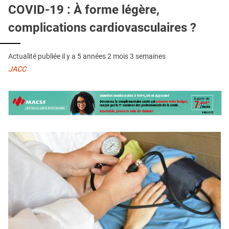
QUI SOMMES-NOUS ?
COVID-19 : À forme légère,
complications cardiovasculaires ?
PUBLICITÉ
CONDITIONS GÉNÉRALES
Actualité publiée il y a
5 années 2 mois 3 semaines
CONTACT
JACC
CRÉDITS