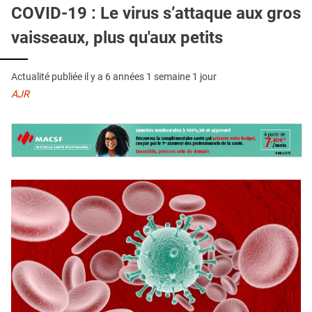
QUI SOMMES-NOUS ?
COVID-19 : Le virus s’attaque aux gros
vaisseaux, plus qu'aux petits
PUBLICITÉ
CONDITIONS GÉNÉRALES
Actualité publiée il y a
6 années 1 semaine 1 jour
CONTACT
AJR
CRÉDITS