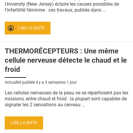
QUI SOMMES-NOUS ?
University (New Jersey) éclaire les causes possibles de
l'infertilité féminine : ces travaux, publiés dans ...
PUBLICITÉ
CONDITIONS GÉNÉRALES
LIRE LA SUITE
CONTACT
THERMORÉCEPTEURS : Une même
CRÉDITS
cellule nerveuse détecte le chaud et le
froid
Actualité publiée il y a
3 semaines 1 jour
Les cellules nerveuses de la peau ne se répartissent pas les
missions, entre chaud et froid : la plupart sont capables de
signaler les 2 sensations au cerveau ...
LIRE LA SUITE