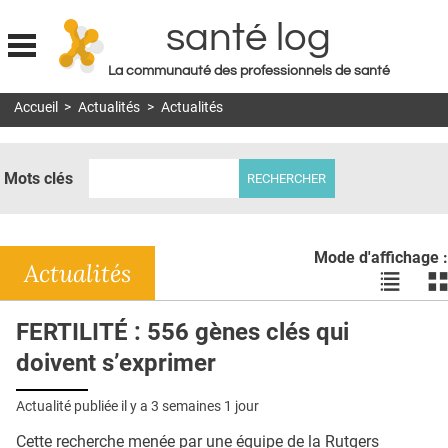
santé log
La communauté des professionnels de santé
Jump to navigation
Accueil
>
Actualités
>
Actualités
MON COMPTE
ABONNEMENT
Mots clés
S'ABONNER À LA REVUE SOIN À DOMICILE
ACTUS
Mode d'affichage :
DOSSIERS
Actualités
Voir
Vo
les
le
RÉSEAUX
actualité
ac
FERTILITÉ : 556 gènes clés qui
en
en
E-REVUE SAD
doivent s’exprimer
liste
bl
THÉMA
Actualité publiée il y a
3 semaines 1 jour
L'APP
Cette recherche menée par une équipe de la Rutgers