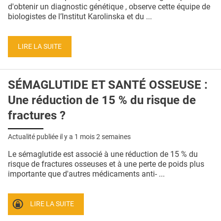
QUI SOMMES-NOUS ?
d'obtenir un diagnostic génétique , observe cette équipe de
biologistes de l’Institut Karolinska et du ...
PUBLICITÉ
CONDITIONS GÉNÉRALES
LIRE LA SUITE
CONTACT
SÉMAGLUTIDE ET SANTÉ OSSEUSE :
CRÉDITS
Une réduction de 15 % du risque de
fractures ?
Actualité publiée il y a
1 mois 2 semaines
Le sémaglutide est associé à une réduction de 15 % du
risque de fractures osseuses et à une perte de poids plus
importante que d'autres médicaments anti- ...
LIRE LA SUITE