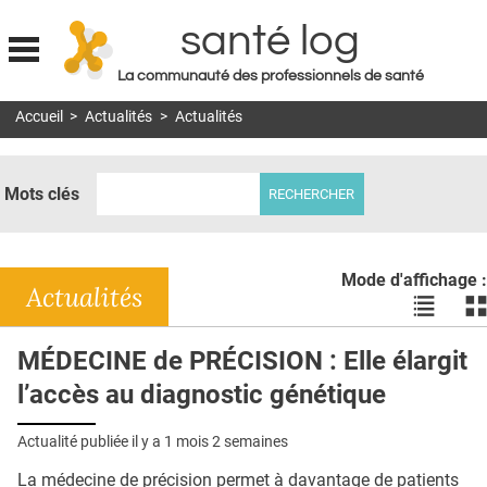
santé log
La communauté des professionnels de santé
Jump to navigation
Accueil
>
Actualités
>
Actualités
MON COMPTE
ABONNEMENT
Mots clés
S'ABONNER À LA REVUE SOIN À DOMICILE
ACTUS
Mode d'affichage :
DOSSIERS
Actualités
Voir
Vo
les
le
RÉSEAUX
actualité
ac
MÉDECINE de PRÉCISION : Elle élargit
en
en
E-REVUE SAD
l’accès au diagnostic génétique
liste
bl
THÉMA
Actualité publiée il y a
1 mois 2 semaines
L'APP
La médecine de précision permet à davantage de patients