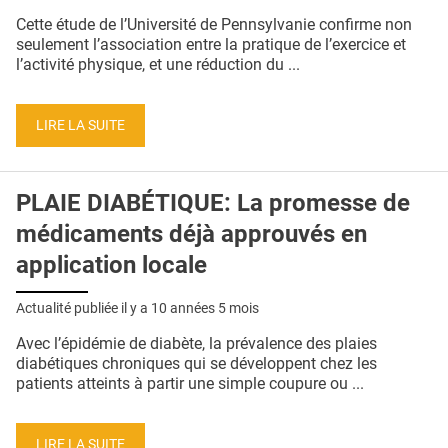
QUI SOMMES-NOUS ?
Cette étude de l’Université de Pennsylvanie confirme non
seulement l’association entre la pratique de l’exercice et
PUBLICITÉ
l’activité physique, et une réduction du ...
CONDITIONS GÉNÉRALES
LIRE LA SUITE
CONTACT
CRÉDITS
PLAIE DIABÉTIQUE: La promesse de
médicaments déjà approuvés en
application locale
Actualité publiée il y a
10 années 5 mois
Avec l’épidémie de diabète, la prévalence des plaies
diabétiques chroniques qui se développent chez les
patients atteints à partir une simple coupure ou ...
LIRE LA SUITE