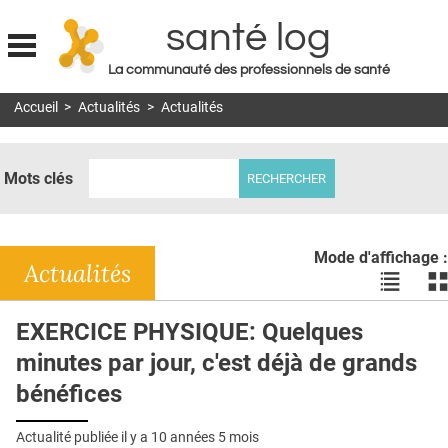
santé log
La communauté des professionnels de santé
Jump to navigation
Accueil
>
Actualités
>
Actualités
MON COMPTE
ABONNEMENT
Mots clés
S'ABONNER À LA REVUE SOIN À DOMICILE
ACTUS
Mode d'affichage :
DOSSIERS
Actualités
Voir
Vo
les
le
RÉSEAUX
actualité
ac
EXERCICE PHYSIQUE: Quelques
en
en
E-REVUE SAD
minutes par jour, c'est déjà de grands
liste
bl
THÉMA
bénéfices
L'APP
Actualité publiée il y a
10 années 5 mois