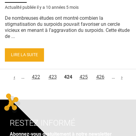
Actualité publiée il y a
10 années 5 mois
De nombreuses études ont montré combien la
stigmatisation du surpoids pouvait favoriser un cercle
vicieux en menant à l’aggravation du surpoids. Cette étude
de ...
LIRE LA SUITE
Pages
‹
…
422
423
424
425
426
…
›
RESTEZ INFORMÉ
Abonnez-vous gratuitement à notre newsletter