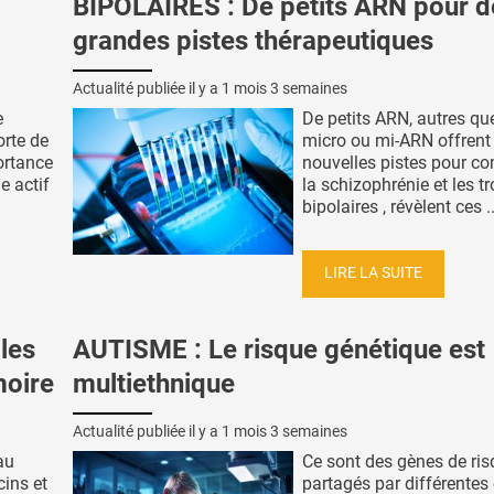
BIPOLAIRES : De petits ARN pour d
grandes pistes thérapeutiques
Actualité publiée il y a
1 mois 3 semaines
e
De petits ARN, autres qu
orte de
micro ou mi-ARN offrent
ortance
nouvelles pistes pour c
e actif
la schizophrénie et les t
bipolaires , révèlent ces ..
LIRE LA SUITE
les
AUTISME : Le risque génétique est
moire
multiethnique
Actualité publiée il y a
1 mois 3 semaines
au
Ce sont des gènes de ri
cins et
partagés par différentes 