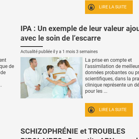
LIRE LA SUITE
IPA : Un exemple de leur valeur ajo
avec le soin de l’escarre
Actualité publiée il y a
1 mois 3 semaines
ent
La prise en compte et
sque de
l’assimilation de meilleu
ude
données probantes ou p
scientifiques, dans la pr
..
clinique représente un d
pour les ...
LIRE LA SUITE
SCHIZOPHRÉNIE et TROUBLES