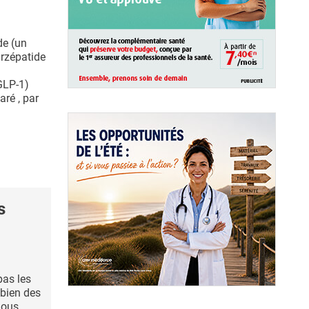
de (un
irzépatide
GLP-1)
aré , par
s
pas les
 bien des
nous