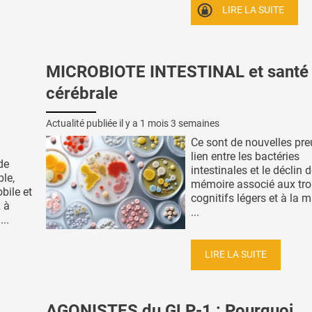
LIRE LA SUITE
MICROBIOTE INTESTINAL et santé
cérébrale
Actualité publiée il y a
1 mois 3 semaines
Ce sont de nouvelles pr
lien entre les bactéries
de
intestinales et le déclin d
ble,
mémoire associé aux tro
bile et
cognitifs légers et à la m
 à
...
..
LIRE LA SUITE
AGONISTES du GLP-1 : Pourquoi