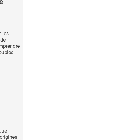
e
e les
 de
omprendre
roubles
.
sque
origines