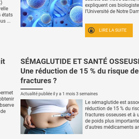
k)
expliquent ces biologist
elle
l’Université de Notre Dame
s états
s ...
LIRE LA SUITE
it
SÉMAGLUTIDE ET SANTÉ OSSEUSE
Une réduction de 15 % du risque de
fractures ?
permet
Actualité publiée il y a
1 mois 3 semaines
obtenir
Le sémaglutide est asso
observe
réduction de 15 % du ris
 de
fractures osseuses et à 
de poids plus important
d'autres médicaments anti