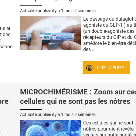
Actualité publiée il y a
1 mois 2 semaines
Le passage du dulagluti
agoniste du GLP-1 ) au t
ue et
(un double-agoniste des
t des
récepteurs du GIP et du 
 :
améliore le bien-être décl
isonne
des ...
...
LIRE LA SUITE
MICROCHIMÉRISME : Zoom sur ce
ore
cellules qui ne sont pas les nôtres
Actualité publiée il y a
1 mois 3 semaines
Ces cellules qui ne sont 
nôtres pourraient révéler
l
secrets sur notre santé, 