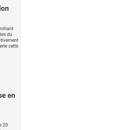
ion
nitiant
tes du
ativement
erte cette
se en
e 20