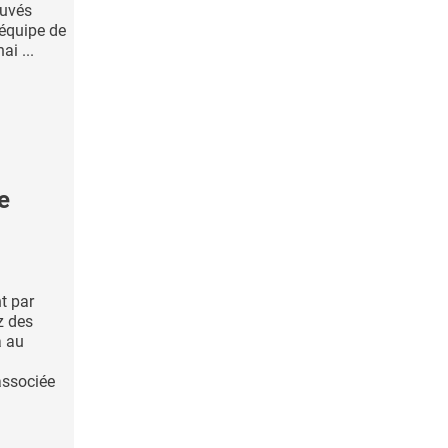
ouvés
 équipe de
i ...
e
nt par
z des
à au
associée