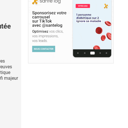
utée
res
reuves
atique
éfi majeur