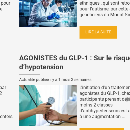
 pour
ethniques , qui sont retr
le
pour l’autisme, par cette
généticiens du Mount Sina
LIRE LA SUITE
AGONISTES du GLP-1 : Sur le risqu
d’hypotension
Actualité publiée il y a
1 mois 3 semaines
par
L'initiation d'un traiteme
2
agonistes du GLP-1, che
participants prenant déj
moins 2 classes
d'antihypertenseurs est 
enters
à une augmentation ...