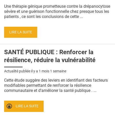
QUI SOMMES-NOUS ?
Une thérapie génique prometteuse contre la drépanocytose
sévère et une guérison fonctionnelle chez presque tous les
PUBLICITÉ
patients , ce sont les conclusions de cette ...
CONDITIONS GÉNÉRALES
LIRE LA SUITE
CONTACT
CRÉDITS
SANTÉ PUBLIQUE : Renforcer la
résilience, réduire la vulnérabilité
Actualité publiée il y a
1 mois 1 semaine
Cette étude suggère des leviers en identifiant des facteurs
modifiables permettant de renforcer la résilience
communautaire et d'améliorer la santé publique . ...
LIRE LA SUITE