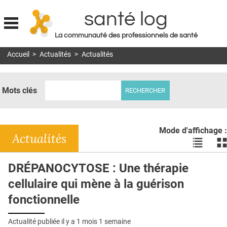
santé log
La communauté des professionnels de santé
Jump to navigation
Accueil
>
Actualités
>
Actualités
MON COMPTE
ABONNEMENT
Mots clés
S'ABONNER À LA REVUE SOIN À DOMICILE
ACTUS
Mode d'affichage :
DOSSIERS
Actualités
Voir
Vo
les
le
RÉSEAUX
actualité
ac
DRÉPANOCYTOSE : Une thérapie
en
en
E-REVUE SAD
cellulaire qui mène à la guérison
liste
bl
THÉMA
fonctionnelle
L'APP
Actualité publiée il y a
1 mois 1 semaine