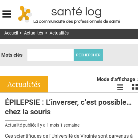
santé log
La communauté des professionnels de santé
Jump to navigation
Accueil
>
Actualités
>
Actualités
MON COMPTE
ABONNEMENT
Mots clés
S'ABONNER À LA REVUE SOIN À DOMICILE
ACTUS
Mode d'affichage :
DOSSIERS
Actualités
Voir
Vo
les
le
RÉSEAUX
actualité
ac
ÉPILEPSIE : L’inverser, c’est possible…
en
en
E-REVUE SAD
chez la souris
liste
bl
THÉMA
Actualité publiée il y a
1 mois 1 semaine
L'APP
Ces scientifiques de l'Université de Virginie sont parvenus à