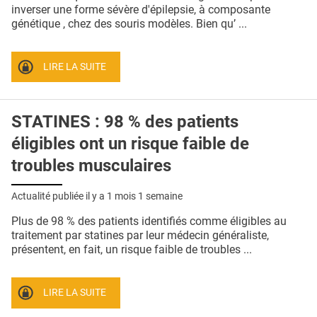
QUI SOMMES-NOUS ?
inverser une forme sévère d'épilepsie, à composante
génétique , chez des souris modèles. Bien qu’ ...
PUBLICITÉ
CONDITIONS GÉNÉRALES
LIRE LA SUITE
CONTACT
STATINES : 98 % des patients
CRÉDITS
éligibles ont un risque faible de
troubles musculaires
Actualité publiée il y a
1 mois 1 semaine
Plus de 98 % des patients identifiés comme éligibles au
traitement par statines par leur médecin généraliste,
présentent, en fait, un risque faible de troubles ...
LIRE LA SUITE