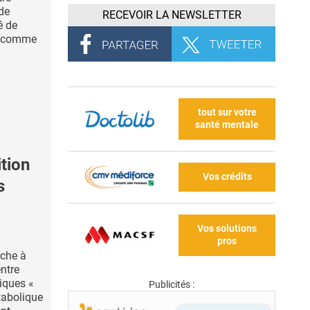
 de
RECEVOIR LA NEWSLETTER
é de
, comme
tout sur votre
santé mentale
tion
Vos crédits
s
Vos solutions
pros
rche à
entre
xiques «
Publicités :
tabolique