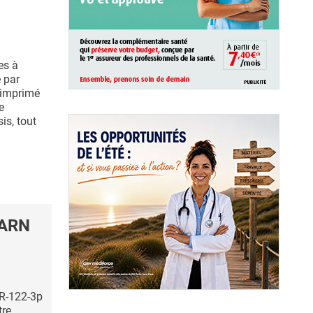
es à
 par
t imprimé
e
is, tout
-ARN
iR-122-3p
tre