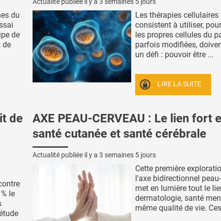
Actualité publiée il y a
3 semaines 5 jours
nes du
Les thérapies cellulaires
essai
consistent à utiliser, pour 
ipe de
les propres cellules du pa
t de
parfois modifiées, doiven
un défi : pouvoir être ...
LIRE LA SUITE
it de
AXE PEAU-CERVEAU : Le lien fort e
santé cutanée et santé cérébrale
Actualité publiée il y a
3 semaines 5 jours
Cette première explorati
l'axe bidirectionnel peau
contre
met en lumière tout le lie
 % le
dermatologie, santé ment
s
même qualité de vie. Ces 
 étude