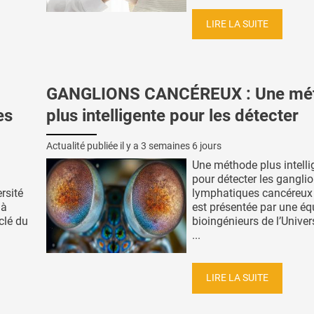
LIRE LA SUITE
GANGLIONS CANCÉREUX : Une mé
es
plus intelligente pour les détecter
Actualité publiée il y a
3 semaines 6 jours
Une méthode plus intelli
pour détecter les gangli
rsité
lymphatiques cancéreux 
 à
est présentée par une éq
clé du
bioingénieurs de l’Univers
...
LIRE LA SUITE