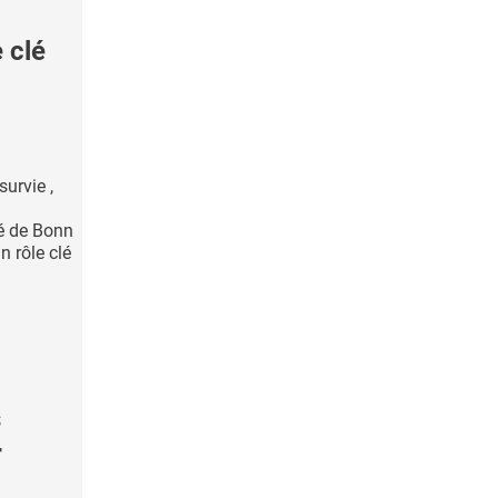
 clé
urvie ,
té de Bonn
n rôle clé
s
r