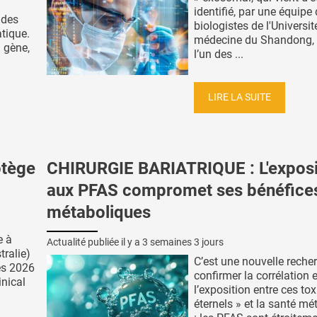
identifié, par une équipe
 des
biologistes de l'Universit
atique.
médecine du Shandong
 gène,
l’un des ...
LIRE LA SUITE
otège
CHIRURGIE BARIATRIQUE : L'exposi
aux PFAS compromet ses bénéfice
métaboliques
e à
Actualité publiée il y a
3 semaines 3 jours
tralie)
C’est une nouvelle reche
ès 2026
confirmer la corrélation 
inical
l’exposition entre ces to
éternels » et la santé mé