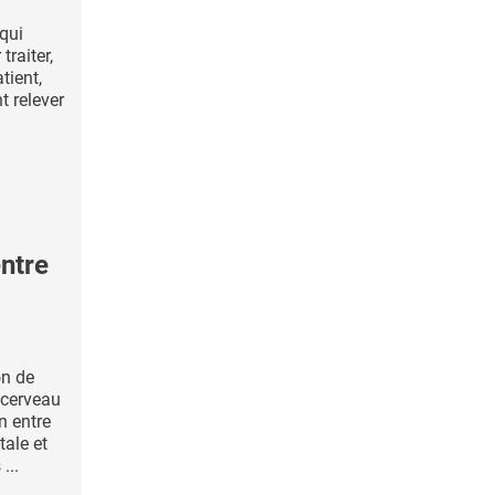
 qui
traiter,
tient,
t relever
ntre
on de
-cerveau
n entre
ale et
...