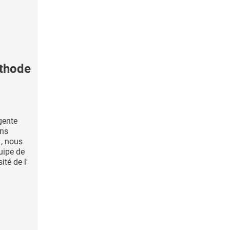
thode
gente
ons
, nous
uipe de
ité de l'