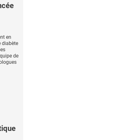
ncée
nt en
e diabète
ces
quipe de
nologues
tique