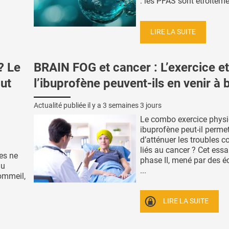
: les PFAS sont étroitemen
LIRE LA SUITE
? Le
BRAIN FOG et cancer : L’exercice et
out
l’ibuprofène peuvent-ils en venir à 
Actualité publiée il y a
3 semaines 3 jours
Le combo exercice physi
ibuprofène peut-il permet
d’atténuer les troubles c
liés au cancer ? Cet essa
es ne
phase II, mené par des é
du
...
ommeil,
LIRE LA SUITE