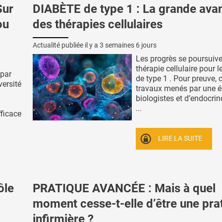
Sur
DIABÈTE de type 1 : La grande ava
ou
des thérapies cellulaires
Actualité publiée il y a
3 semaines 6 jours
Les progrès se poursuive
thérapie cellulaire pour l
 par
de type 1 . Pour preuve, 
versité
travaux menés par une é
biologistes et d’endocri
...
fficace
LIRE LA SUITE
ôle
PRATIQUE AVANCÉE : Mais à quel
moment cesse-t-elle d’être une pra
infirmière ?