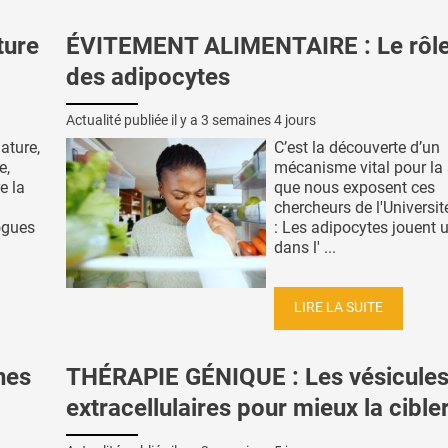
ture
ÉVITEMENT ALIMENTAIRE : Le rôle
des adipocytes
Actualité publiée il y a
3 semaines 4 jours
ature,
C’est la découverte d’un
e,
mécanisme vital pour la s
e la
que nous exposent ces
chercheurs de l'Universi
ogues
: Les adipocytes jouent u
dans l' ...
LIRE LA SUITE
nes
THÉRAPIE GÉNIQUE : Les vésicule
extracellulaires pour mieux la cible