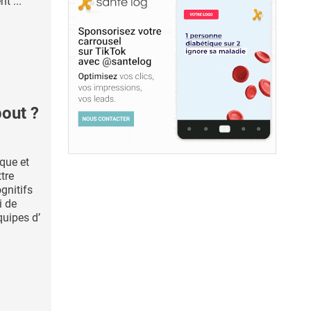
t ...
bout ?
que et
tre
ognitifs
i de
quipes d’