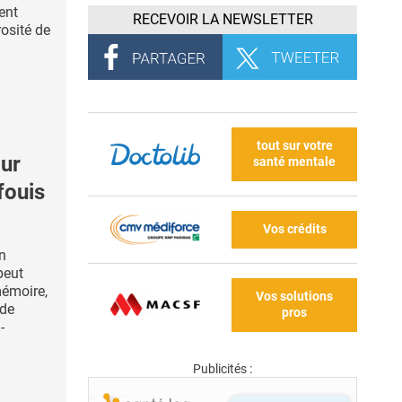
ent
RECEVOIR LA NEWSLETTER
rosité de
tout sur votre
ur
santé mentale
fouis
Vos crédits
on
peut
mémoire,
Vos solutions
 de
pros
-
Publicités :