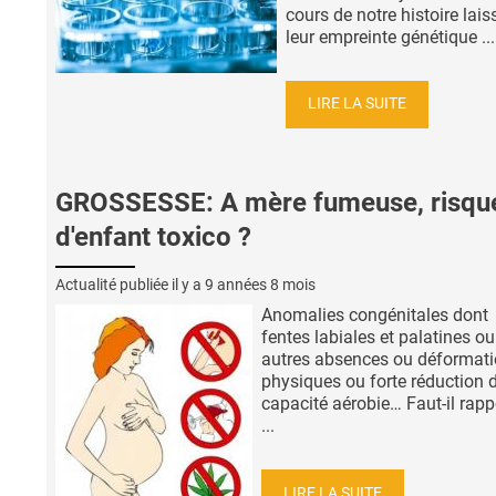
cours de notre histoire lais
leur empreinte génétique ...
LIRE LA SUITE
GROSSESSE: A mère fumeuse, risqu
d'enfant toxico ?
Actualité publiée il y a
9 années 8 mois
Anomalies congénitales dont
fentes labiales et palatines ou
autres absences ou déformat
physiques ou forte réduction 
capacité aérobie… Faut-il rapp
...
LIRE LA SUITE