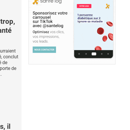
trop,
anté
urraient
é, conclut
é de
porte de
.
, il