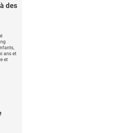
 à des
té
ang
nfants,
i ans et
e et
e