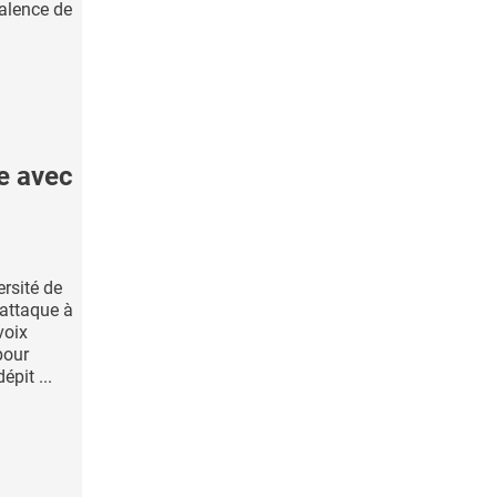
alence de
e avec
ersité de
’attaque à
voix
pour
épit ...