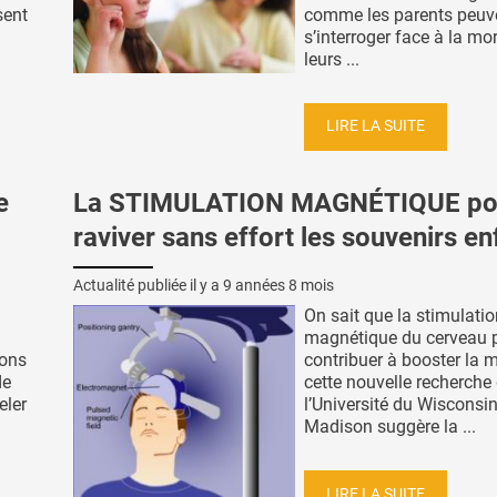
sent
comme les parents peuv
s’interroger face à la mo
leurs ...
LIRE LA SUITE
e
La STIMULATION MAGNÉTIQUE po
raviver sans effort les souvenirs en
Actualité publiée il y a
9 années 8 mois
On sait que la stimulati
magnétique du cerveau 
ions
contribuer à booster la 
de
cette nouvelle recherche
eler
l’Université du Wisconsin
Madison suggère la ...
LIRE LA SUITE