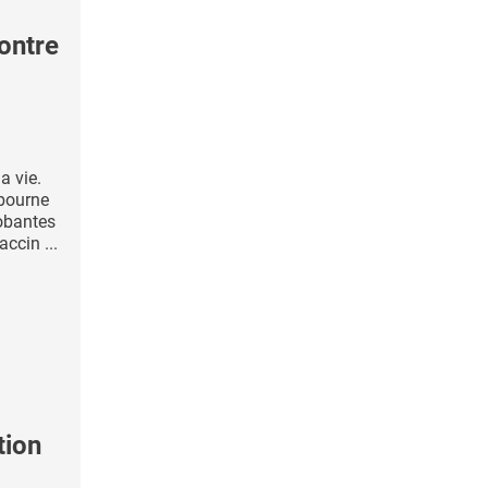
ontre
a vie.
lbourne
obantes
ccin ...
tion