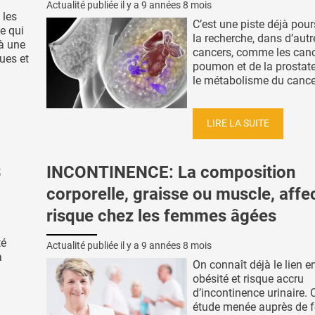
Actualité publiée il y a
9 années 8 mois
 les
C’est une piste déjà pour
e qui
la recherche, dans d’autr
 à une
cancers, comme les can
ues et
poumon et de la prostate 
le métabolisme du cancer
LIRE LA SUITE
3
INCONTINENCE: La composition
corporelle, graisse ou muscle, affec
risque chez les femmes âgées
té
Actualité publiée il y a
9 années 8 mois
à
On connaît déjà le lien e
obésité et risque accru
d’incontinence urinaire. 
étude menée auprès de