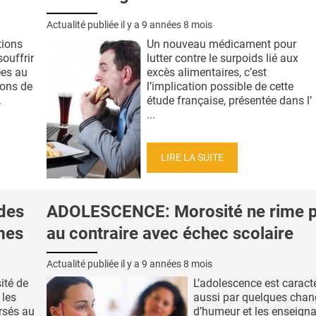
Actualité publiée il y a
9 années 8 mois
tions
Un nouveau médicament pour
ouffrir
lutter contre le surpoids lié aux
ées au
excès alimentaires, c’est
ions de
l’implication possible de cette
.
étude française, présentée dans l’
...
LIRE LA SUITE
des
ADOLESCENCE: Morosité ne rime p
mes
au contraire avec échec scolaire
Actualité publiée il y a
9 années 8 mois
ité de
L’adolescence est caract
 les
aussi par quelques cha
rsés au
d’humeur et les enseign