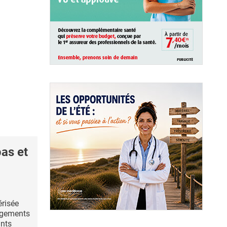
as et
érisée
ngements
ants