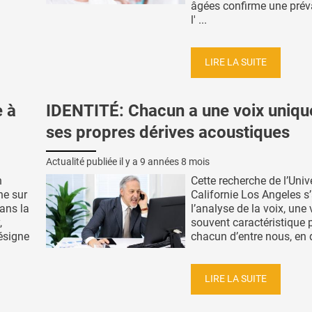
âgées confirme une prév
l' ...
LIRE LA SUITE
 à
IDENTITÉ: Chacun a une voix uniqu
ses propres dérives acoustiques
Actualité publiée il y a
9 années 8 mois
n
Cette recherche de l’Univ
he sur
Californie Los Angeles s
ans la
l’analyse de la voix, une 
,
souvent caractéristique 
ésigne
chacun d’entre nous, en d
LIRE LA SUITE