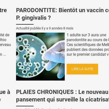
tre
PARODONTITE: Bientôt un vaccin c
P. gingivalis ?
Actualité publiée il y a
9 années 8 mois
ité de
1 adulte sur 3 aura une
Ohio
parodontite au cours de l
cerveau
Ces scientifiques de Me
publient des données pr
 ...
sur le premier candidat va
LIRE LA SUITE
ue à
PLAIES CHRONIQUES : Le nouveau
e
pansement qui surveille la cicatrisa