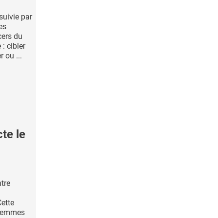
suivie par
es
cers du
: cibler
 ou ...
te le
ntre
Cette
 femmes