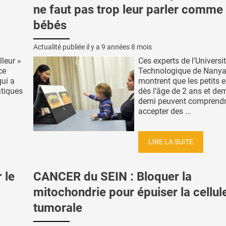
ne faut pas trop leur parler comme
bébés
Actualité publiée il y a
9 années 8 mois
lleur »
Ces experts de l’Universi
ce
Technologique de Nany
qui a
montrent que les petits e
atiques
dès l’âge de 2 ans et dem
demi peuvent comprendr
accepter des ...
LIRE LA SUITE
 le
CANCER du SEIN : Bloquer la
mitochondrie pour épuiser la cellul
tumorale