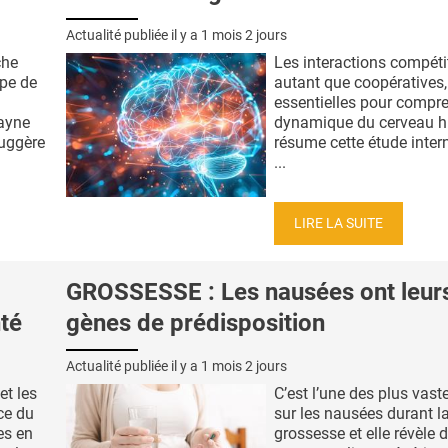
Actualité publiée il y a
1 mois 2 jours
che
Les interactions compéti
ipe de
autant que coopératives,
essentielles pour compre
ayne
dynamique du cerveau h
suggère
résume cette étude inter
...
LIRE LA SUITE
GROSSESSE : Les nausées ont leur
nté
gènes de prédisposition
Actualité publiée il y a
1 mois 2 jours
et les
C’est l’une des plus vast
ice du
sur les nausées durant l
es en
grossesse et elle révèle 