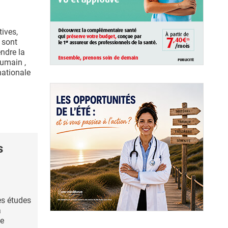
tives,
 sont
ndre la
umain ,
nationale
s
es études
a
de