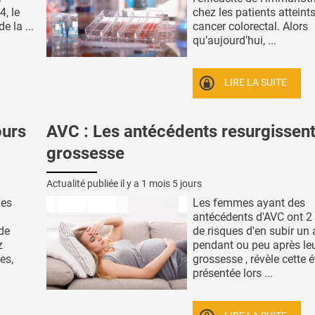
, le
chez les patients atteint
e la ...
cancer colorectal. Alors
qu’aujourd’hui, ...
LIRE LA SUITE
ours
AVC : Les antécédents resurgissent
grossesse
Actualité publiée il y a
1 mois 5 jours
ues
Les femmes ayant des
antécédents d'AVC ont 2 
 de
de risques d'en subir un 
z
pendant ou peu après le
es,
grossesse , révèle cette 
présentée lors ...