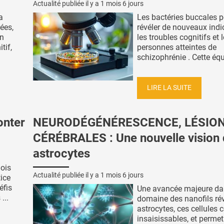
Actualité publiée il y a
1 mois 6 jours
a
Les bactéries buccales p
ées,
révéler de nouveaux indi
un
les troubles cognitifs et 
tif,
personnes atteintes de
schizophrénie . Cette équi
LIRE LA SUITE
onter
NEURODÉGÉNÉRESCENCE, LÉSIO
CÉRÉBRALES : Une nouvelle vision
astrocytes
nois
Actualité publiée il y a
1 mois 6 jours
ice
éfis
Une avancée majeure da
...
domaine des nanofils rév
astrocytes, ces cellules 
insaisissables, et permet