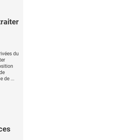
raiter
rivées du
ter
osition
 de
e de ...
ces