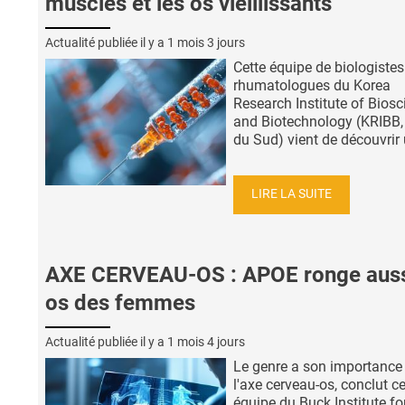
muscles et les os vieillissants
Actualité publiée il y a
1 mois 3 jours
Cette équipe de biologistes
rhumatologues du Korea
Research Institute of Biosc
and Biotechnology (KRIBB,
du Sud) vient de découvrir u
LIRE LA SUITE
AXE CERVEAU-OS : APOE ronge auss
os des femmes
Actualité publiée il y a
1 mois 4 jours
Le genre a son importance
l'axe cerveau-os, conclut ce
équipe du Buck Institute fo