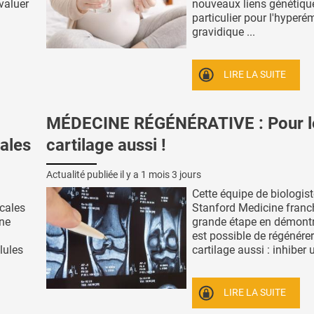
valuer
nouveaux liens génétiqu
particulier pour l'hyper
gravidique ...
LIRE LA SUITE
MÉDECINE RÉGÉNÉRATIVE : Pour l
cales
cartilage aussi !
Actualité publiée il y a
1 mois 3 jours
Cette équipe de biologist
cales
Stanford Medicine franc
une
grande étape en démontra
est possible de régénérer
llules
cartilage aussi : inhiber u
LIRE LA SUITE