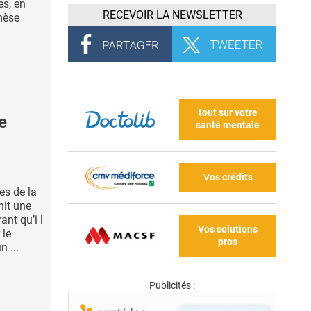
es, en
RECEVOIR LA NEWSLETTER
émèse
tout sur votre
e
santé mentale
Vos crédits
es de la
hit une
nt qu’i l
Vos solutions
 le
pros
n ...
Publicités :