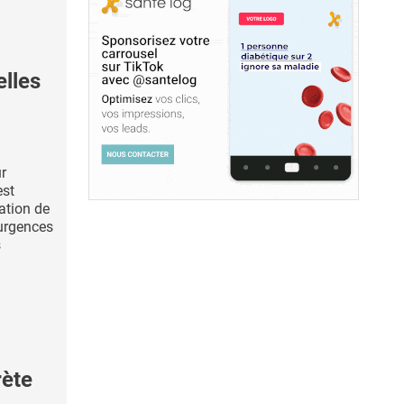
elles
ur
est
ation de
urgences
s
ète