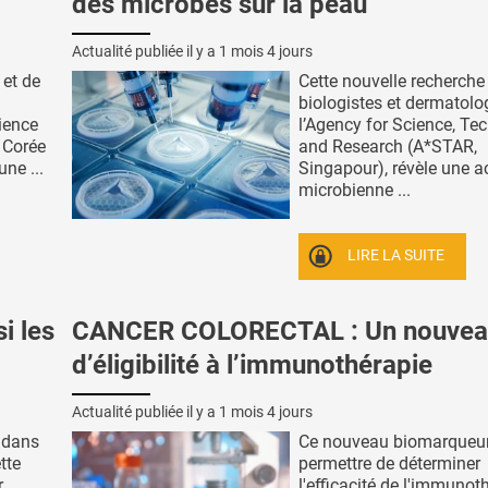
des microbes sur la peau
Actualité publiée il y a
1 mois 4 jours
 et de
Cette nouvelle recherche
biologistes et dermatol
ience
l’Agency for Science, Te
 Corée
and Research (A*STAR,
ne ...
Singapour), révèle une ac
microbienne ...
LIRE LA SUITE
i les
CANCER COLORECTAL : Un nouveau
d’éligibilité à l’immunothérapie
Actualité publiée il y a
1 mois 4 jours
 dans
Ce nouveau biomarqueu
tte
permettre de déterminer
r
l'efficacité de l'immunot