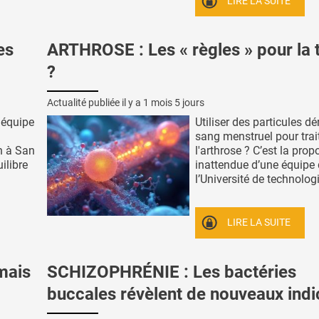
LIRE LA SUITE
es
ARTHROSE : Les « règles » pour la t
?
Actualité publiée il y a
1 mois 5 jours
 équipe
Utiliser des particules dé
sang menstruel pour trai
h à San
l'arthrose ? C’est la prop
ilibre
inattendue d’une équipe
l’Université de technologi
LIRE LA SUITE
mais
SCHIZOPHRÉNIE : Les bactéries
buccales révèlent de nouveaux indi