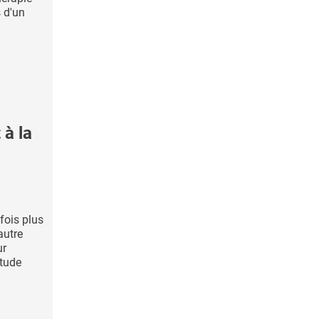
s d'un
 à la
fois plus
autre
ur
étude