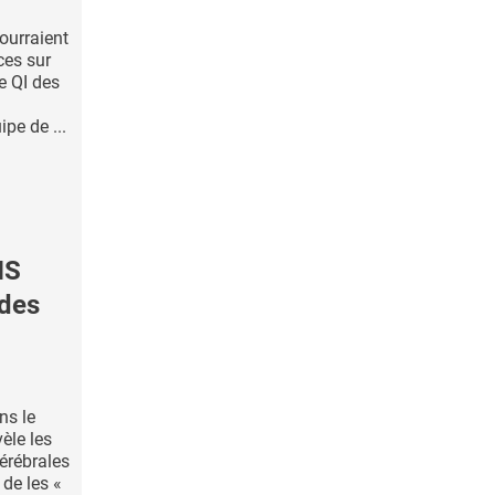
ourraient
ces sur
le QI des
pe de ...
NS
 des
ns le
èle les
cérébrales
 de les «