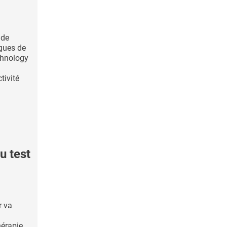
 de
ogues de
chnology
tivité
 test
r va
hérapie