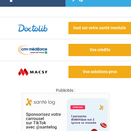
tout sur votre santé mentale
Vos crédits
Vos solutions pros
Publicités :