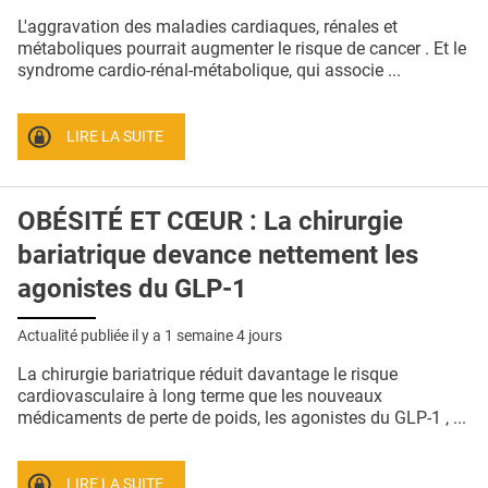
QUI SOMMES-NOUS ?
L'aggravation des maladies cardiaques, rénales et
métaboliques pourrait augmenter le risque de cancer . Et le
PUBLICITÉ
syndrome cardio-rénal-métabolique, qui associe ...
CONDITIONS GÉNÉRALES
LIRE LA SUITE
CONTACT
CRÉDITS
OBÉSITÉ ET CŒUR : La chirurgie
bariatrique devance nettement les
agonistes du GLP-1
Actualité publiée il y a
1 semaine 4 jours
La chirurgie bariatrique réduit davantage le risque
cardiovasculaire à long terme que les nouveaux
médicaments de perte de poids, les agonistes du GLP-1 , ...
LIRE LA SUITE