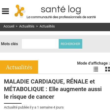
santé log
La communauté des professionnels de santé
Jump to navigation
Accueil
>
Actualités
>
Actualités
MON COMPTE
ABONNEMENT
Mots clés
S'ABONNER À LA REVUE SOIN À DOMICILE
ACTUS
Mode d'affichage :
DOSSIERS
Actualités
Voir
Vo
les
le
RÉSEAUX
actualité
ac
MALADIE CARDIAQUE, RÉNALE et
en
en
E-REVUE SAD
MÉTABOLIQUE : Elle augmente aussi
liste
bl
THÉMA
le risque de cancer
L'APP
Actualité publiée il y a
1 semaine 4 jours