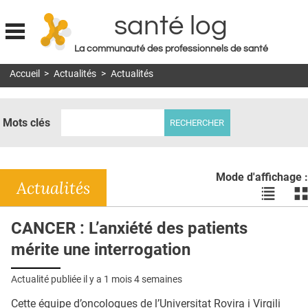
santé log
La communauté des professionnels de santé
Jump to navigation
Accueil
>
Actualités
>
Actualités
MON COMPTE
ABONNEMENT
Mots clés
S'ABONNER À LA REVUE SOIN À DOMICILE
ACTUS
Mode d'affichage :
DOSSIERS
Actualités
Voir
Vo
les
le
RÉSEAUX
actualité
ac
CANCER : L’anxiété des patients
en
en
E-REVUE SAD
mérite une interrogation
liste
bl
THÉMA
Actualité publiée il y a
1 mois 4 semaines
L'APP
Cette équipe d’oncologues de l’Universitat Rovira i Virgili