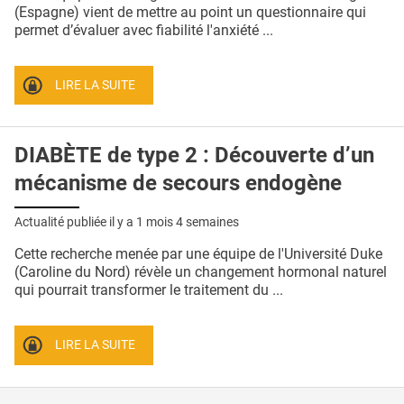
QUI SOMMES-NOUS ?
(Espagne) vient de mettre au point un questionnaire qui
permet d’évaluer avec fiabilité l'anxiété ...
PUBLICITÉ
CONDITIONS GÉNÉRALES
LIRE LA SUITE
CONTACT
DIABÈTE de type 2 : Découverte d’un
CRÉDITS
mécanisme de secours endogène
Actualité publiée il y a
1 mois 4 semaines
Cette recherche menée par une équipe de l'Université Duke
(Caroline du Nord) révèle un changement hormonal naturel
qui pourrait transformer le traitement du ...
LIRE LA SUITE