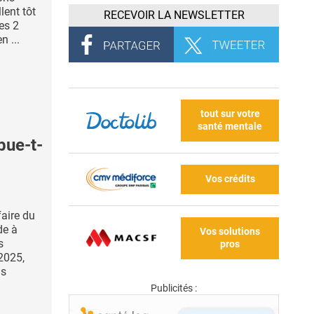
lent tôt
RECEVOIR LA NEWSLETTER
es 2
n ...
tout sur votre
santé mentale
bue-t-
Vos crédits
faire du
de à
Vos solutions
s
pros
 2025,
is
Publicités :