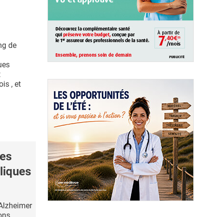
mg de
ues
t
is , et
es
liques
'Alzheimer
ons