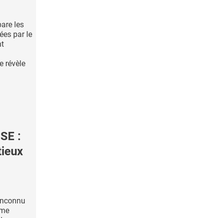
pare les
ées par le
nt
ue révèle
SE :
tieux
inconnu
mme