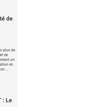
té de
is plus de
et de
entent un
sation en
on ...
: Le