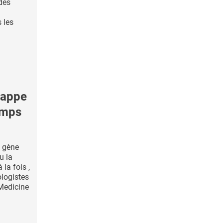
 des
 les
rappe
emps
 gène
u la
la fois ,
ologistes
Medicine