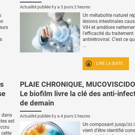
Actualité publiée il y a
3 jours 2 heures
s
Un métabolite naturel ré
on
lésions intestinales caus
reurs
VIH et améliore netteme
l'efficacité du traitement
es
antirétroviral. C'est ce q
...
LIRE LA SUITE
s
PLAIE CHRONIQUE, MUCOVISCIDO
se
Le biofilm livre la clé des anti-infec
de demain
s dans
Actualité publiée il y a
4 jours 2 heures
tes est
Un composant jusqu'ici 
accru
vient d’être identifié co
 cette