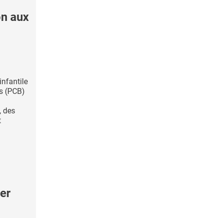
on aux
infantile
s (PCB)
, des
t
cer