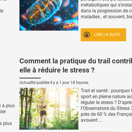
métaboliques qui s'instal
te
dans la progression de c
maladies , et souvent, bie
LIRE LA SUITE
Comment la pratique du trail contri
elle à réduire le stress ?
Actualité publiée il y a
1 jour 18 heures
Trail et santé : pourquoi 
sport en pleine nature ai
réguler le stress ? D'aprè
A) à plus
l'Observatoire du Stress
ier
près de 60 % des França
avouent ...
a plus