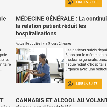
LIRE LA SUITE
 de
MÉDECINE GÉNÉRALE : La continui
la relation patient réduit les
hospitalisations
Actualité publiée il y a
5 jours 2 heures
s
Les patients suivis depu
psie
5 ans par le même cabin
uer et
médecine générale, prés
nitaire
risque réduit d'hospitali
..
urgence avec une réducti
LIRE LA SUITE
IT
CANNABIS ET ALCOOL AU VOLANT 