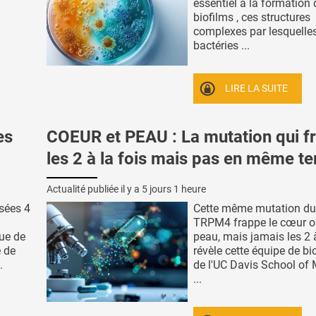
essentiel à la formation
biofilms , ces structures
complexes par lesquelles
bactéries ...
LIRE LA SUITE
es
COEUR et PEAU : La mutation qui f
les 2 à la fois mais pas en même t
Actualité publiée il y a
5 jours 1 heure
sées 4
Cette même mutation du
TRPM4 frappe le cœur o
que de
peau, mais jamais les 2 à 
e de
révèle cette équipe de bi
.
de l'UC Davis School of 
...