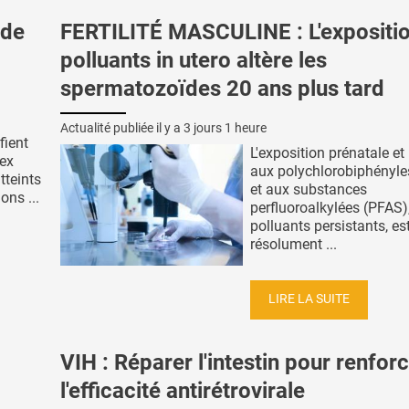
 de
FERTILITÉ MASCULINE : L'expositi
polluants in utero altère les
spermatozoïdes 20 ans plus tard
Actualité publiée il y a
3 jours 1 heure
fient
L'exposition prénatale et 
tex
aux polychlorobiphényle
tteints
et aux substances
ons ...
perfluoroalkylées (PFAS)
polluants persistants, es
résolument ...
LIRE LA SUITE
VIH : Réparer l'intestin pour renfor
l'efficacité antirétrovirale