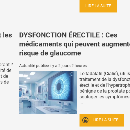
LIRE LA SUITE
 les
DYSFONCTION ÉRECTILE : Ces
médicaments qui peuvent augmente
risque de glaucome
orant ?
Actualité publiée il y a
2 jours 2 heures
ité de
Le tadalafil (Cialis), util
t de
traitement de la dysfonc
es de
érectile et de l'hypertrop
bénigne de la prostate p
soulager les symptômes 
...
LIRE LA SUITE