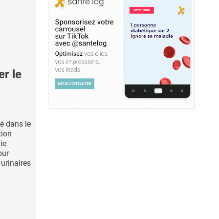
r le
isé dans le
tion
hie
our
urinaires