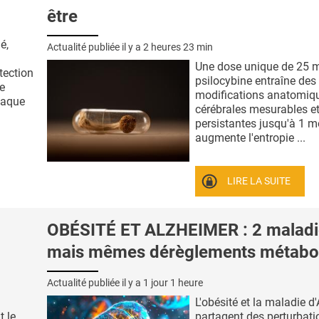
être
é,
Actualité publiée il y a
2 heures 23 min
Une dose unique de 25 
tection
psilocybine entraîne des
e
modifications anatomiq
haque
cérébrales mesurables e
persistantes jusqu'à 1 mo
augmente l'entropie ...
LIRE LA SUITE
OBÉSITÉ ET ALZHEIMER : 2 maladi
mais mêmes dérèglements métabo
Actualité publiée il y a
1 jour 1 heure
L'obésité et la maladie d
t le
partagent des perturbati