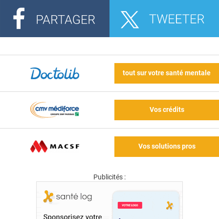
tout sur votre santé mentale
Vos crédits
Vos solutions pros
Publicités :