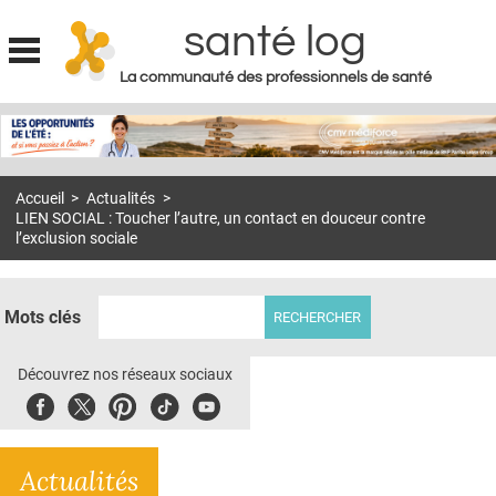
santé log
La communauté des professionnels de santé
Jump to navigation
MON COMPTE
ABONNEMENT
Accueil
>
Actualités
>
S'ABONNER À LA REVUE SOIN À DOMICILE
LIEN SOCIAL : Toucher l’autre, un contact en douceur contre
l’exclusion sociale
ACTUS
DOSSIERS
Mots clés
RÉSEAUX
Découvrez nos réseaux sociaux
E-REVUE SAD
Facebook
Twitter
Pinterest
Tiktok
Youbute
THÉMA
L'APP
Actualités