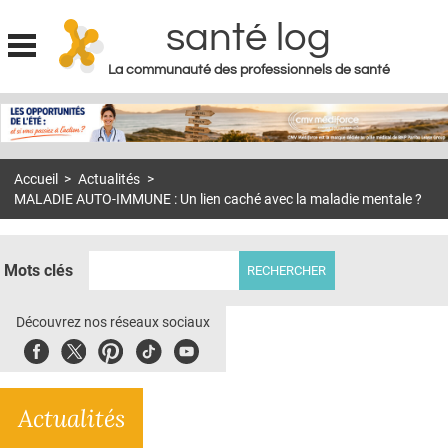
santé log
La communauté des professionnels de santé
Jump to navigation
MON COMPTE
ABONNEMENT
Accueil
>
Actualités
>
S'ABONNER À LA REVUE SOIN À DOMICILE
MALADIE AUTO-IMMUNE : Un lien caché avec la maladie mentale ?
ACTUS
DOSSIERS
Mots clés
RÉSEAUX
Découvrez nos réseaux sociaux
E-REVUE SAD
Facebook
Twitter
Pinterest
Tiktok
Youbute
THÉMA
Actualités
L'APP