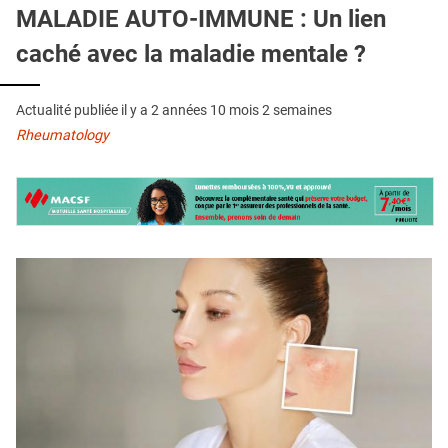
QUI SOMMES-NOUS ?
MALADIE AUTO-IMMUNE : Un lien
caché avec la maladie mentale ?
PUBLICITÉ
CONDITIONS GÉNÉRALES
Actualité publiée il y a
2 années 10 mois 2 semaines
CONTACT
Rheumatology
CRÉDITS