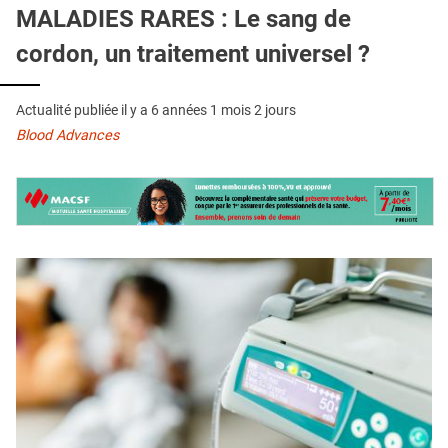
QUI SOMMES-NOUS ?
MALADIES RARES : Le sang de
cordon, un traitement universel ?
PUBLICITÉ
CONDITIONS GÉNÉRALES
Actualité publiée il y a
6 années 1 mois 2 jours
CONTACT
Blood Advances
CRÉDITS