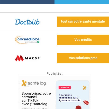
tout sur votre santé mentale
Vos crédits
Vos solutions pros
Publicités :