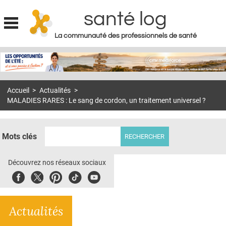
santé log
La communauté des professionnels de santé
Jump to navigation
MON COMPTE
ABONNEMENT
Accueil
>
Actualités
>
S'ABONNER À LA REVUE SOIN À DOMICILE
MALADIES RARES : Le sang de cordon, un traitement universel ?
ACTUS
DOSSIERS
Mots clés
RÉSEAUX
Découvrez nos réseaux sociaux
E-REVUE SAD
Facebook
Twitter
Pinterest
Tiktok
Youbute
THÉMA
Actualités
L'APP