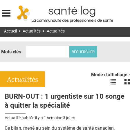
santé log
La communauté des professionnels de santé
Jump to navigation
Accueil
>
Actualités
>
Actualités
MON COMPTE
ABONNEMENT
Mots clés
S'ABONNER À LA REVUE SOIN À DOMICILE
ACTUS
Mode d'affichage :
DOSSIERS
Actualités
Voir
Vo
les
le
RÉSEAUX
actualité
ac
BURN-OUT : 1 urgentiste sur 10 songe
en
en
E-REVUE SAD
à quitter la spécialité
liste
bl
THÉMA
Actualité publiée il y a
1 semaine 3 jours
L'APP
Ce bilan, mené au sein du système de santé canadien,