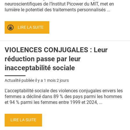
QUI SOMMES-NOUS ?
neuroscientifiques de l’Institut Picower du MIT, met en
lumière le potentiel des traitements personnalisés ...
PUBLICITÉ
CONDITIONS GÉNÉRALES
LIRE LA SUITE
CONTACT
VIOLENCES CONJUGALES : Leur
CRÉDITS
réduction passe par leur
inacceptabilité sociale
Actualité publiée il y a
1 mois 2 jours
L'acceptabilité sociale des violences conjugales envers les
femmes a décliné dans 89 % des pays parmi les hommes
et 94 % parmi les femmes entre 1999 et 2024, ...
LIRE LA SUITE