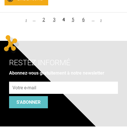
Pages
‹
…
2
3
4
5
6
…
›
RESTEZ INFORMÉ
Abonnez-vous gratuitement à notre newsletter
Adresse e-mail
S'ABONNER