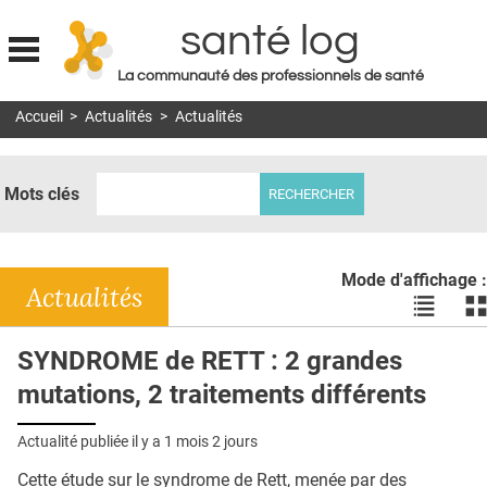
santé log
La communauté des professionnels de santé
Jump to navigation
Accueil
>
Actualités
>
Actualités
MON COMPTE
ABONNEMENT
Mots clés
S'ABONNER À LA REVUE SOIN À DOMICILE
ACTUS
Mode d'affichage :
DOSSIERS
Actualités
Voir
Vo
les
le
RÉSEAUX
actualité
ac
SYNDROME de RETT : 2 grandes
en
en
E-REVUE SAD
mutations, 2 traitements différents
liste
bl
THÉMA
Actualité publiée il y a
1 mois 2 jours
L'APP
Cette étude sur le syndrome de Rett, menée par des