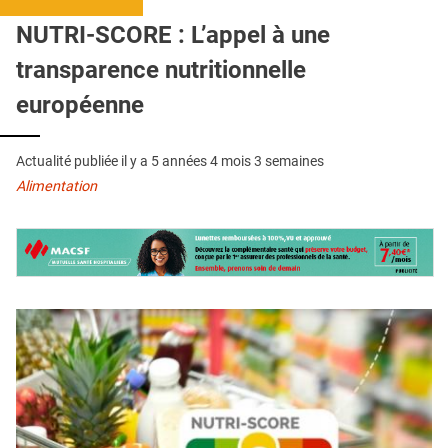
QUI SOMMES-NOUS ?
NUTRI-SCORE : L’appel à une
PUBLICITÉ
transparence nutritionnelle
CONDITIONS GÉNÉRALES
européenne
CONTACT
Actualité publiée il y a
5 années 4 mois 3 semaines
CRÉDITS
Alimentation