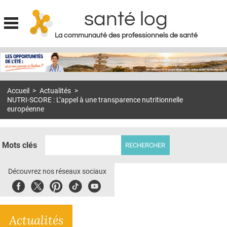
santé log
La communauté des professionnels de santé
Jump to navigation
MON COMPTE
ABONNEMENT
Accueil
>
Actualités
>
S'ABONNER À LA REVUE SOIN À DOMICILE
NUTRI-SCORE : L’appel à une transparence nutritionnelle
européenne
ACTUS
DOSSIERS
Mots clés
RÉSEAUX
Découvrez nos réseaux sociaux
E-REVUE SAD
Facebook
Twitter
Pinterest
Tiktok
Youbute
THÉMA
L'APP
Actualités