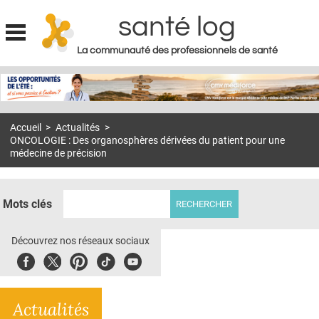
santé log
La communauté des professionnels de santé
Jump to navigation
MON COMPTE
ABONNEMENT
Accueil
>
Actualités
>
S'ABONNER À LA REVUE SOIN À DOMICILE
ONCOLOGIE : Des organosphères dérivées du patient pour une
médecine de précision
ACTUS
DOSSIERS
Mots clés
RÉSEAUX
Découvrez nos réseaux sociaux
E-REVUE SAD
Facebook
Twitter
Pinterest
Tiktok
Youbute
THÉMA
L'APP
Actualités