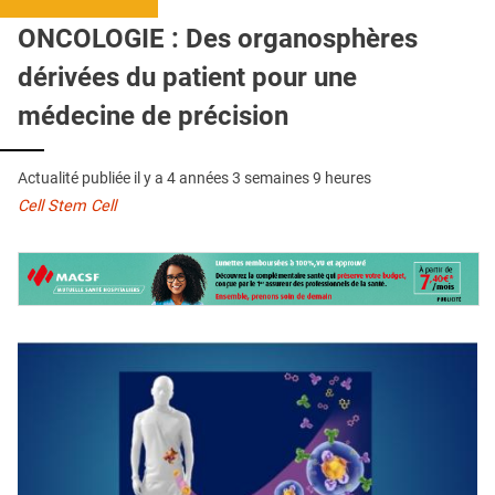
QUI SOMMES-NOUS ?
ONCOLOGIE : Des organosphères
PUBLICITÉ
dérivées du patient pour une
CONDITIONS GÉNÉRALES
médecine de précision
CONTACT
Actualité publiée il y a
4 années 3 semaines 9 heures
CRÉDITS
Cell Stem Cell