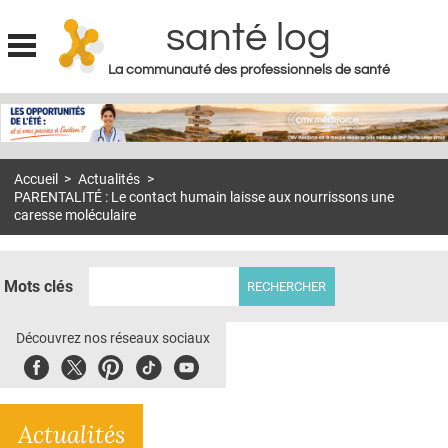
santé log
La communauté des professionnels de santé
Jump to navigation
MON COMPTE
ABONNEMENT
Accueil
>
Actualités
>
S'ABONNER À LA REVUE SOIN À DOMICILE
PARENTALITÉ : Le contact humain laisse aux nourrissons une
caresse moléculaire
ACTUS
DOSSIERS
Mots clés
RÉSEAUX
Découvrez nos réseaux sociaux
E-REVUE SAD
Facebook
Twitter
Pinterest
Tiktok
Youbute
THÉMA
L'APP
Actualités