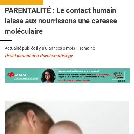
QUI SOMMES-NOUS ?
PARENTALITÉ : Le contact humain
PUBLICITÉ
laisse aux nourrissons une caresse
CONDITIONS GÉNÉRALES
moléculaire
CONTACT
Actualité publiée il y a
8 années 8 mois 1 semaine
CRÉDITS
Development and Psychopathology