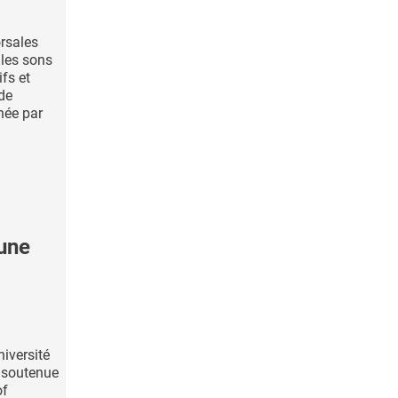
rsales
 les sons
fs et
ude
née par
une
niversité
, soutenue
of