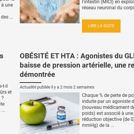
l'intestin (MICI) en exploi
e à une
réseau neuronal du corps.
des ...
LIRE LA SUITE
s
OBÉSITÉ ET HTA : Agonistes du GL
baisse de pression artérielle, une r
démontrée
t-il
Actualité publiée il y a
2 mois 2 semaines
ûrs et
Chaque % de perte de po
 ?
induite par un agoniste 
ute
(nouveau médicament de
...
poids) est associé à une
réduction objective (de 0
mmHg) de la ...