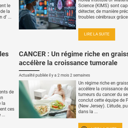
ent le
Science (KIMS) sont cap
de la
détecter, de manière pré
 d' ...
troubles cérébraux grâce 
LIRE LA SUITE
les
CANCER : Un régime riche en grais
accélère la croissance tumorale
Actualité publiée il y a
2 mois 2 semaines
Un régime riche en grais
accélère la croissance d
ents de
tumeurs du cancer du sei
un
conclut cette équipe de 
 la
(New Jersey). L’étude, pu
uent ces
dans la ...
...