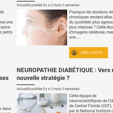
Actualité publiée il y a
2 mois 3 semaines
 de
Pourquoi les douleurs do
chroniques rendent-elles
ose une
du quotidien plus agressi
vasive
plus intenses ? Cette ét
s petits
d’imagerie cérébrale, me
une ...
LIRE LA SUITE
NEUROPATHIE DIABÉTIQUE : Vers 
ses
nouvelle stratégie ?
Actualité publiée il y a
2 mois 3 semaines
Cette équipe de
neuroscientifiques de l'U
de Central Florida (UCF)
es dans
par le National Institute 