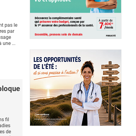
nt pas le
ires par
usage
 une ...
 bloque
s fil
adies
es de