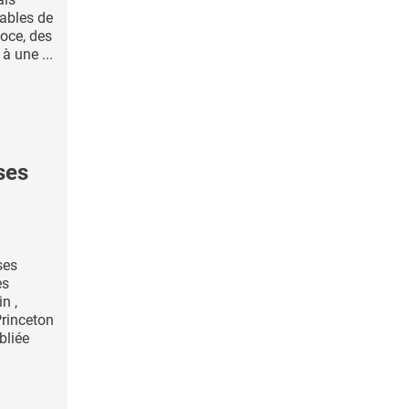
ables de
coce, des
à une ...
ses
ses
es
n ,
Princeton
bliée