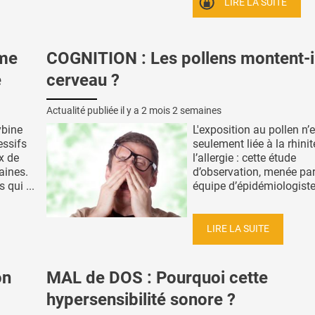
LIRE LA SUITE
rme
COGNITION : Les pollens montent-i
e
cerveau ?
Actualité publiée il y a
2 mois 2 semaines
ybine
L'exposition au pollen n’
essifs
seulement liée à la rhinit
x de
l’allergie : cette étude
aines.
d’observation, menée pa
 qui ...
équipe d’épidémiologistes
LIRE LA SUITE
on
MAL de DOS : Pourquoi cette
hypersensibilité sonore ?