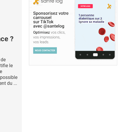
nce ?
 de
ifie le
e
possible
nt du ...