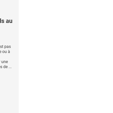
ls au
est pas
e ou à
r une
 de ...