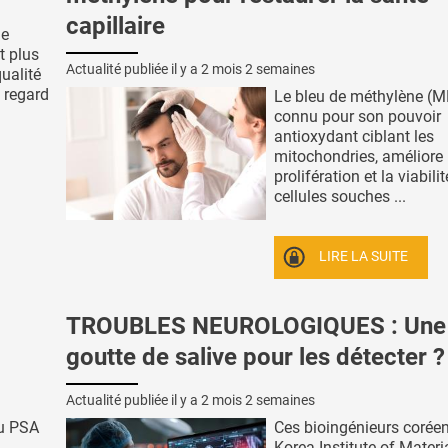
capillaire
de
t plus
Actualité publiée il y a
2 mois 2 semaines
ualité
n regard
Le bleu de méthylène (M
connu pour son pouvoir
antioxydant ciblant les
mitochondries, améliore 
prolifération et la viabili
cellules souches ...
LIRE LA SUITE
TROUBLES NEUROLOGIQUES : Une
goutte de salive pour les détecter ?
Actualité publiée il y a
2 mois 2 semaines
du PSA
Ces bioingénieurs corée
Korea Institute of Materi