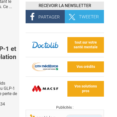
tant le
RECEVOIR LA NEWSLETTER
 Ce ...
tout sur votre
santé mentale
P-1 et
elation
Vos crédits
ids
Vos solutions
du GLP-1
pros
 perte de
,34
Publicités :