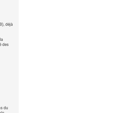
B), déjà
la
té des
ns du
als