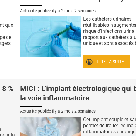
Actualité publiée il y a
2 mois 2 semaines
x
Les cathéters urinaires
nt que
réutilisables n'augmente
risque d'infections urina
ipe de
rapport aux cathéters à 
tgers
unique et sont associés à
LIRE LA SUITE
 8 %
MICI : L’implant électrologique qui
la voie inflammatoire
Actualité publiée il y a
2 mois 2 semaines
Cet implant souple et san
permet de traiter les mal
n
inflammatoires chroniqu
pour la