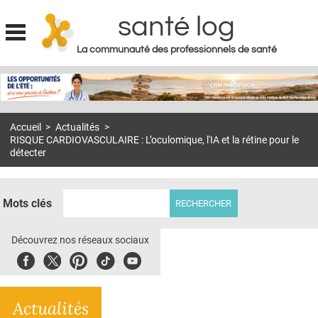
santé log
La communauté des professionnels de santé
Jump to navigation
MON COMPTE
ABONNEMENT
Accueil
>
Actualités
>
S'ABONNER À LA REVUE SOIN À DOMICILE
RISQUE CARDIOVASCULAIRE : L’oculomique, l'IA et la rétine pour le
détecter
ACTUS
DOSSIERS
Mots clés
RÉSEAUX
Découvrez nos réseaux sociaux
E-REVUE SAD
Facebook
Twitter
Pinterest
Tiktok
Youbute
THÉMA
L'APP
Actualités