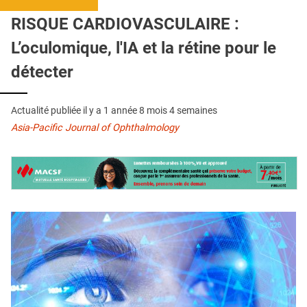
QUI SOMMES-NOUS ?
RISQUE CARDIOVASCULAIRE :
PUBLICITÉ
L’oculomique, l'IA et la rétine pour le
CONDITIONS GÉNÉRALES
détecter
CONTACT
Actualité publiée il y a
1 année 8 mois 4 semaines
CRÉDITS
Asia-Pacific Journal of Ophthalmology