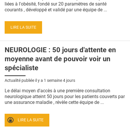
QUI SOMMES-NOUS ?
liées à l'obésité, fondé sur 20 paramètres de santé
courants , développé et validé par une équipe de ...
PUBLICITÉ
CONDITIONS GÉNÉRALES
LIRE LA SUITE
CONTACT
NEUROLOGIE : 50 jours d'attente en
CRÉDITS
moyenne avant de pouvoir voir un
spécialiste
Actualité publiée il y a
1 semaine 4 jours
Le délai moyen d'accès à une première consultation
neurologique atteint 50 jours pour les patients couverts par
une assurance maladie , révèle cette équipe de ...
LIRE LA SUITE