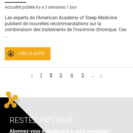
Actualité publiée il y a
3 semaines 1 jour
Les experts de l’American Academy of Sleep Medicine
publient de nouvelles recommandations sur la
combinaison des traitements de l'insomnie chronique. Ces
...
LIRE LA SUITE
Pages
‹
1
2
3
4
5
…
›
RESTEZ INFORMÉ
Abonnez-vous gratuitement à notre newsletter