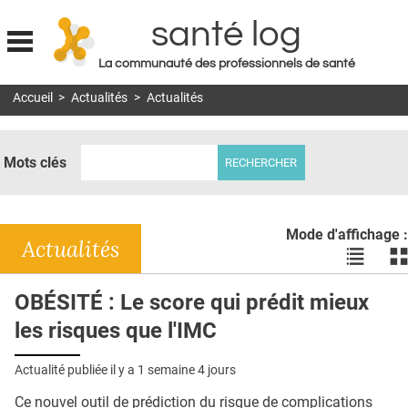
santé log
La communauté des professionnels de santé
Jump to navigation
Accueil
>
Actualités
>
Actualités
MON COMPTE
ABONNEMENT
Mots clés
S'ABONNER À LA REVUE SOIN À DOMICILE
ACTUS
Mode d'affichage :
DOSSIERS
Actualités
Voir
Vo
les
le
RÉSEAUX
actualité
ac
OBÉSITÉ : Le score qui prédit mieux
en
en
E-REVUE SAD
les risques que l'IMC
liste
bl
THÉMA
Actualité publiée il y a
1 semaine 4 jours
L'APP
Ce nouvel outil de prédiction du risque de complications