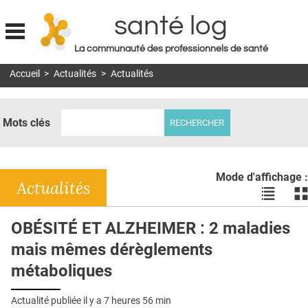
santé log
La communauté des professionnels de santé
Jump to navigation
Accueil
>
Actualités
>
Actualités
MON COMPTE
ABONNEMENT
Mots clés
S'ABONNER À LA REVUE SOIN À DOMICILE
ACTUS
Mode d'affichage :
DOSSIERS
Actualités
Voir
Vo
les
le
RÉSEAUX
actualité
ac
OBÉSITÉ ET ALZHEIMER : 2 maladies
en
en
E-REVUE SAD
mais mêmes dérèglements
liste
bl
THÉMA
métaboliques
L'APP
Actualité publiée il y a
7 heures 56 min