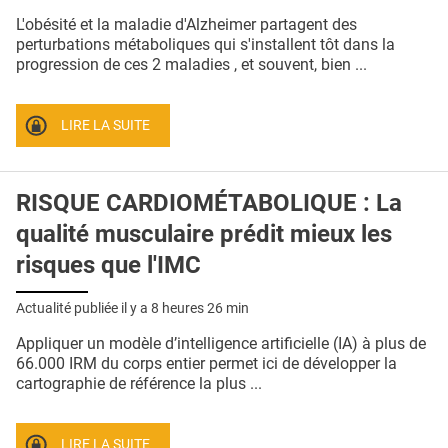
QUI SOMMES-NOUS ?
L'obésité et la maladie d'Alzheimer partagent des
perturbations métaboliques qui s'installent tôt dans la
PUBLICITÉ
progression de ces 2 maladies , et souvent, bien ...
CONDITIONS GÉNÉRALES
LIRE LA SUITE
CONTACT
CRÉDITS
RISQUE CARDIOMÉTABOLIQUE : La
qualité musculaire prédit mieux les
risques que l'IMC
Actualité publiée il y a
8 heures 26 min
Appliquer un modèle d’intelligence artificielle (IA) à plus de
66.000 IRM du corps entier permet ici de développer la
cartographie de référence la plus ...
LIRE LA SUITE