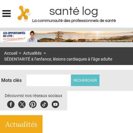
santé log
La communauté des professionnels de santé
Jump to navigation
MON COMPTE
ABONNEMENT
Accueil
>
Actualités
>
S'ABONNER À LA REVUE SOIN À DOMICILE
SÉDENTARITÉ à l’enfance, lésions cardiaques à l’âge adulte
ACTUS
DOSSIERS
Mots clés
RÉSEAUX
Découvrez nos réseaux sociaux
E-REVUE SAD
Facebook
Twitter
Pinterest
Tiktok
Youbute
THÉMA
Actualités
L'APP