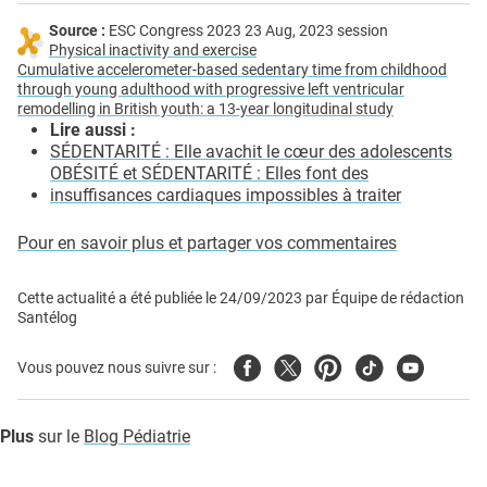
Source :
ESC Congress 2023 23 Aug, 2023 session
Physical inactivity and exercise
Cumulative accelerometer-based sedentary time from childhood
through young adulthood with progressive left ventricular
remodelling in British youth: a 13-year longitudinal study
Lire aussi :
SÉDENTARITÉ : Elle avachit le cœur des adolescents
OBÉSITÉ et SÉDENTARITÉ : Elles font des
insuffisances cardiaques impossibles à traiter
Pour en savoir plus et partager vos commentaires
Cette actualité a été publiée le
24/09/2023
par
Équipe de rédaction
Santélog
Facebook
Twitter
Pinterest
Tiktok
Youtube
Vous pouvez nous suivre sur :
Plus
sur le
Blog Pédiatrie