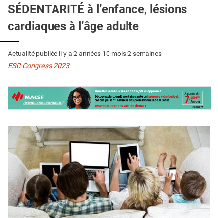
QUI SOMMES-NOUS ?
SÉDENTARITÉ à l’enfance, lésions
cardiaques à l’âge adulte
PUBLICITÉ
CONDITIONS GÉNÉRALES
Actualité publiée il y a
2 années 10 mois 2 semaines
CONTACT
ESC Congress 2023
CRÉDITS