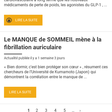
médicaments de perte de poids, les agonistes du GLP-1 , ...
LIRE LA SUITE
Le MANQUE de SOMMEIL mène à la
fibrillation auriculaire
Actualité publiée il y a
1 semaine 3 jours
« Bien dormir, c'est bien protéger son cœur » , résument ces
chercheurs de l’Université de Kumamoto (Japon) qui
démontrent la corrélation entre le manque de ...
LIRE LA SUITE
Pages
1
2
3
4
5
…
›