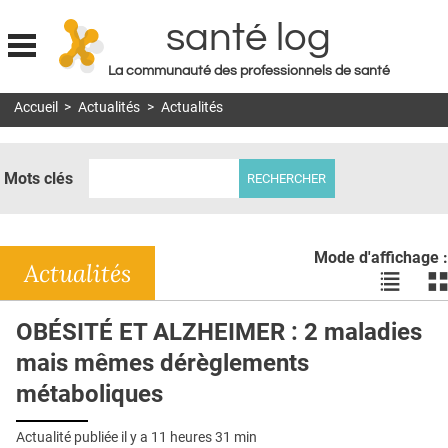
santé log
La communauté des professionnels de santé
Jump to navigation
Accueil
>
Actualités
>
Actualités
MON COMPTE
ABONNEMENT
Mots clés
S'ABONNER À LA REVUE SOIN À DOMICILE
ACTUS
Mode d'affichage :
DOSSIERS
Actualités
Voir
Vo
les
le
RÉSEAUX
actualité
ac
OBÉSITÉ ET ALZHEIMER : 2 maladies
en
en
E-REVUE SAD
mais mêmes dérèglements
liste
bl
THÉMA
métaboliques
L'APP
Actualité publiée il y a
11 heures 31 min