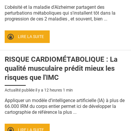
QUI SOMMES-NOUS ?
L'obésité et la maladie d'Alzheimer partagent des
perturbations métaboliques qui s'installent tôt dans la
PUBLICITÉ
progression de ces 2 maladies , et souvent, bien ...
CONDITIONS GÉNÉRALES
LIRE LA SUITE
CONTACT
CRÉDITS
RISQUE CARDIOMÉTABOLIQUE : La
qualité musculaire prédit mieux les
risques que l'IMC
Actualité publiée il y a
12 heures 1 min
Appliquer un modèle d’intelligence artificielle (IA) à plus de
66.000 IRM du corps entier permet ici de développer la
cartographie de référence la plus ...
LIRE LA SUITE