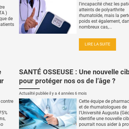
l'incapacité chez les pat
tre
atteints de polyarthrite
TA )
rhumatoïde, mais la pert
sque de
poids est également, da
atients
nombreux cas,...
LIRE LA SUITE
e
SANTÉ OSSEUSE : Une nouvelle cib
ur
pour protéger nos os de l’âge ?
Actualité publiée il y a
4 années 6 mois
 contre
Cette équipe de pharma
et de rhumatologues de
 75%
l'Université Augusta (Géo
ns,
identifie une nouvelle cib
ão
pourrait nous aider à pro