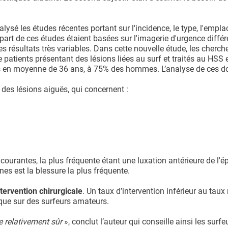
lysé les études récentes portant sur l'incidence, le type, l'empl
lupart de ces études étaient basées sur l'imagerie d'urgence diffé
s résultats très variables. Dans cette nouvelle étude, les cherch
patients présentant des lésions liées au surf et traités au HSS 
âgés en moyenne de 36 ans, à 75% des hommes. L’analyse de ces 
des lésions aiguës, qui concernent :
courantes, la plus fréquente étant une luxation antérieure de l'é
nes est la blessure la plus fréquente.
ervention chirurgicale
. Un taux d’intervention inférieur au tau
té que sur des surfeurs amateurs.
e relativement sûr
», conclut l’auteur qui conseille ainsi les surfe