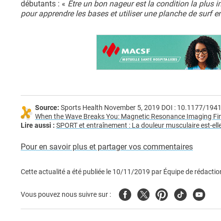
débutants : «
Être un bon nageur est la condition la plus 
pour apprendre les bases et utiliser une planche de surf 
Source:
Sports Health November 5, 2019 DOI : 10.1177/19
When the Wave Breaks You: Magnetic Resonance Imaging Findi
Lire aussi :
SPORT et entraînement : La douleur musculaire est-ell
Pour en savoir plus et partager vos commentaires
Cette actualité a été publiée le
10/11/2019
par
Équipe de rédactio
Facebook
Twitter
Pinterest
Tiktok
Youtub
Vous pouvez nous suivre sur :