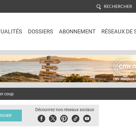
RECHERCHER
UALITÉS
DOSSIERS
ABONNEMENT
RÉSEAUX DE 
Jump to navigation
 un coup
Découvrez nos réseaux sociaux
Facebook
Twitter
Pinterest
Tiktok
Youbute