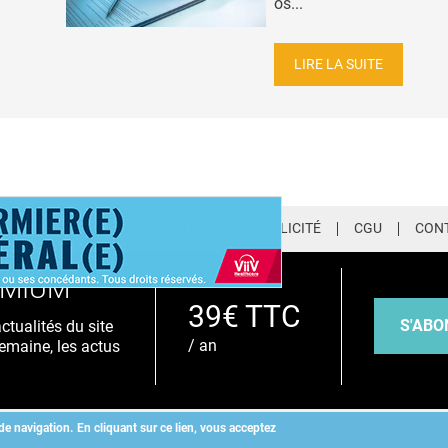
os...
LIRE LA SUITE
LETTER
QUI SOMMES-NOUS ?
PUBLICITÉ
CGU
CON
EMIUM
39€ TTC
S'ABO
tualités du site
/ an
emaine, les actus
de navigation.
En cliquant sur ce lien, vous acceptez
Copyright
©
2026 ALLIEDHEALTH