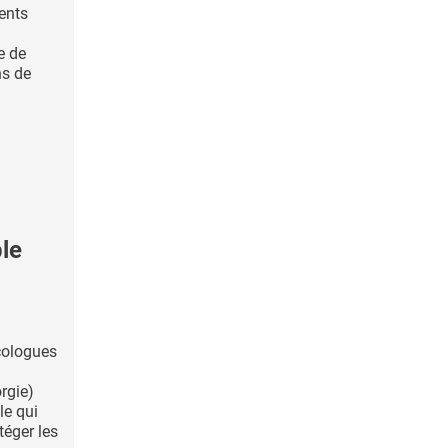
ients
e de
ns de
le
cologues
rgie)
le qui
téger les