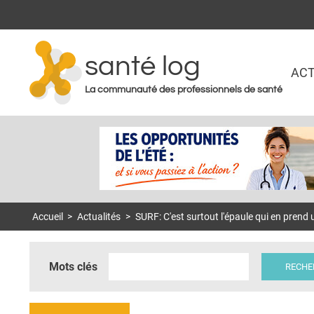
santé log
ACT
La communauté des professionnels de santé
Accueil
>
Actualités
>
SURF: C'est surtout l'épaule qui en prend
Mots clés