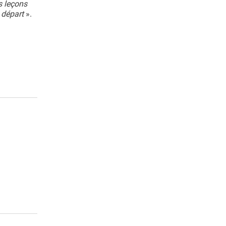
s leçons
 départ
».