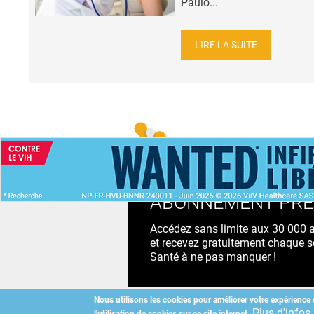
Paulo...
LIRE LA SUITE
ACCUEIL
NEWS
ABONNEMENT PR
Accédez sans limite aux 30 000 ac
et recevez gratuitement chaque s
Santé à ne pas manquer !
Nous utilisons les cookies pour améliorer votre expérience 
Plus d'infos