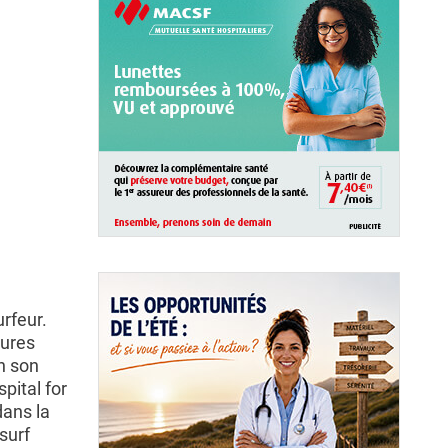
urfeur.
sures
en son
spital for
dans la
surf