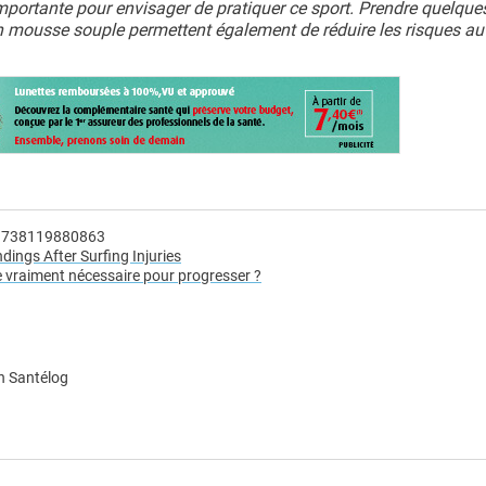
importante pour envisager de pratiquer ce sport. Prendre quelque
en mousse souple permettent également de réduire les risques au
41738119880863
ngs After Surfing Injuries
e vraiment nécessaire pour progresser ?
n Santélog
e