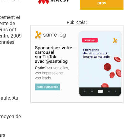
pros
acement et
Publicités :
rente de
eurs ont
entre 2009
données
paule. Au
x moyen de
urs