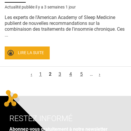
Actualité publiée il y a
3 semaines 1 jour
Les experts de l’American Academy of Sleep Medicine
publient de nouvelles recommandations sur la
combinaison des traitements de l'insomnie chronique. Ces
...
LIRE LA SUITE
Pages
‹
1
2
3
4
5
…
›
RESTEZ INFORMÉ
Abonnez-vous gratuitement à notre newsletter