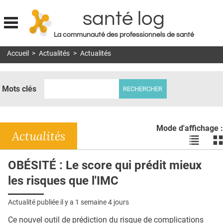
santé log
La communauté des professionnels de santé
Jump to navigation
Accueil
>
Actualités
>
Actualités
MON COMPTE
ABONNEMENT
Mots clés
S'ABONNER À LA REVUE SOIN À DOMICILE
ACTUS
Mode d'affichage :
DOSSIERS
Actualités
Voir
Vo
les
le
RÉSEAUX
actualité
ac
OBÉSITÉ : Le score qui prédit mieux
en
en
E-REVUE SAD
les risques que l'IMC
liste
bl
THÉMA
Actualité publiée il y a
1 semaine 4 jours
L'APP
Ce nouvel outil de prédiction du risque de complications