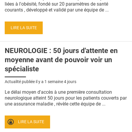
QUI SOMMES-NOUS ?
liées à l'obésité, fondé sur 20 paramètres de santé
courants , développé et validé par une équipe de ...
PUBLICITÉ
CONDITIONS GÉNÉRALES
LIRE LA SUITE
CONTACT
NEUROLOGIE : 50 jours d'attente en
CRÉDITS
moyenne avant de pouvoir voir un
spécialiste
Actualité publiée il y a
1 semaine 4 jours
Le délai moyen d'accès à une première consultation
neurologique atteint 50 jours pour les patients couverts par
une assurance maladie , révèle cette équipe de ...
LIRE LA SUITE