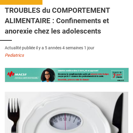
QUI SOMMES-NOUS ?
TROUBLES du COMPORTEMENT
PUBLICITÉ
ALIMENTAIRE : Confinements et
CONDITIONS GÉNÉRALES
anorexie chez les adolescents
CONTACT
Actualité publiée il y a
5 années 4 semaines 1 jour
CRÉDITS
Pediatrics