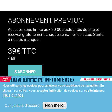
ABONNEMENT PREMIUM
Accédez sans limite aux 30 000 actualités du site et
recevez gratuitement chaque semaine, les actus Santé
à ne pas manquer !
39€ TTC
/ an
S'ABONNER
Nous utilisons les cookies pour améliorer votre expérience de navigation.
En
cliquant sur ce lien, vous acceptez l'utilisation de cookies sur ce site internet.
Copyright
©
2026 ALLIEDHEALTH
Plus d'infos
Oui, je suis d'accord
Non merci
KAURIWEB