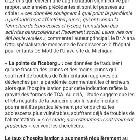
à 23 ans qui reflètent une augmentation significative par
rapport aux années précédentes et sont ici passées au
crible :
« ces données soulignent à quel point la pandémie
a profondément affecté les jeunes, qui ont connu la
fermeture de leurs écoles et lycées, l’annulation des
activités parascolaires et l’isolement social. Leurs vies ont
été bouleversées »
, commente l'auteur principal, le Dr Alana
Otto, spécialiste de médecine de l’adolescence, à l'hôpital
pour enfants CS Mott de l'Université du Michigan.
« La pointe de l'iceberg » :
ces données de traduisent
qu’une fraction des jeunes et des moins jeunes qui
souffrent de troubles de l'alimentation aggravés ou
déclenchés par la pandémie, commentent les chercheurs,
alors que l’hospitalisation pour cette indication reflète la
gravité des formes de TCA. Au-delà, l’étude suggère que les
effets négatifs de la pandémie sur la santé mentale
pourraient être particulièrement profonds chez les
adolescents plus vulnérables, souffrant déjà de troubles de
l'alimentation.
« A ce stade, nos estimations sont vraiment
prudentes »
, écrivent les chercheurs.
Le taux d’hospitalisation a augmenté régulièrement
au