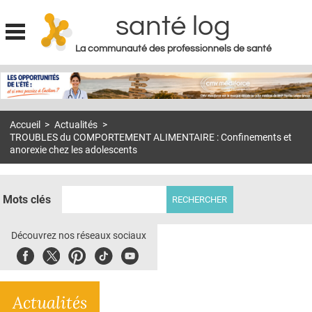
santé log
La communauté des professionnels de santé
Jump to navigation
MON COMPTE
ABONNEMENT
Accueil
>
Actualités
>
S'ABONNER À LA REVUE SOIN À DOMICILE
TROUBLES du COMPORTEMENT ALIMENTAIRE : Confinements et
anorexie chez les adolescents
ACTUS
DOSSIERS
Mots clés
RÉSEAUX
Découvrez nos réseaux sociaux
E-REVUE SAD
Facebook
Twitter
Pinterest
Tiktok
Youbute
THÉMA
L'APP
Actualités