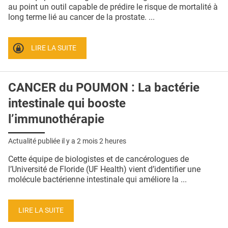
QUI SOMMES-NOUS ?
au point un outil capable de prédire le risque de mortalité à
long terme lié au cancer de la prostate. ...
PUBLICITÉ
CONDITIONS GÉNÉRALES
LIRE LA SUITE
CONTACT
CANCER du POUMON : La bactérie
CRÉDITS
intestinale qui booste
l’immunothérapie
Actualité publiée il y a
2 mois 2 heures
Cette équipe de biologistes et de cancérologues de
l’Université de Floride (UF Health) vient d’identifier une
molécule bactérienne intestinale qui améliore la ...
LIRE LA SUITE