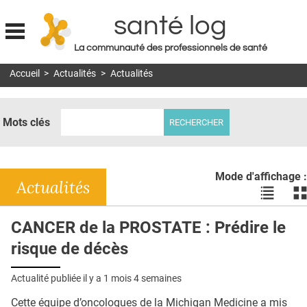
santé log
La communauté des professionnels de santé
Jump to navigation
Accueil
>
Actualités
>
Actualités
MON COMPTE
ABONNEMENT
Mots clés
S'ABONNER À LA REVUE SOIN À DOMICILE
ACTUS
Mode d'affichage :
DOSSIERS
Actualités
Voir
Vo
les
le
RÉSEAUX
actualité
ac
CANCER de la PROSTATE : Prédire le
en
en
E-REVUE SAD
risque de décès
liste
bl
THÉMA
Actualité publiée il y a
1 mois 4 semaines
L'APP
Cette équipe d’oncologues de la Michigan Medicine a mis