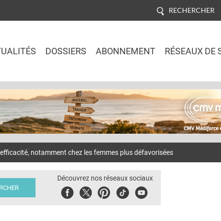
RECHERCHER
UALITÉS
DOSSIERS
ABONNEMENT
RÉSEAUX DE 
Jump to navigation
fficacité, notamment chez les femmes plus défavorisées
Découvrez nos réseaux sociaux
Facebook
Twitter
Pinterest
Tiktok
Youbute