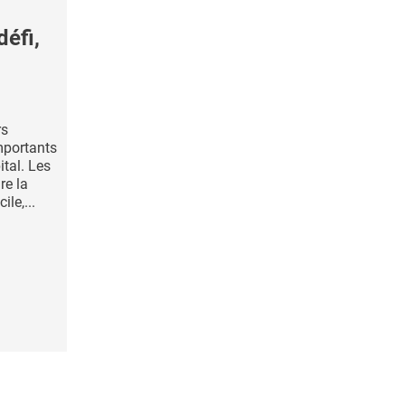
éfi,
rs
mportants
ital. Les
re la
le,...