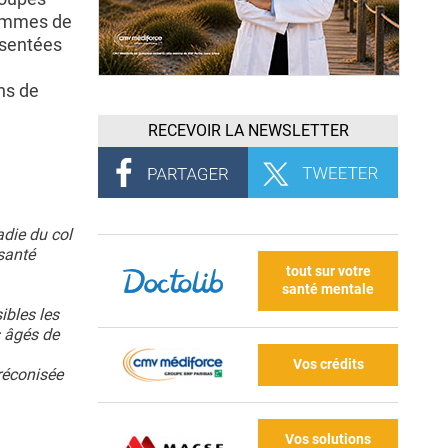
rammes de
ésentées
ns de
RECEVOIR LA NEWSLETTER
adie du col
santé
tout sur votre
santé mentale
ibles les
s âgés de
Vos crédits
réconisée
Vos solutions