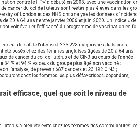
ination contre le HPV a débuté en 2008, avec une vaccination d
 de cancer du col de l’utérus sont restés plus élevés dans les gr
iversity of London et des NHS ont analysé les données d’inciden
e 20 à 64 ans r entre janvier 2006 et juin 2020. Un indice « de
our pouvoir évaluer l’efficacité du programme de vaccination en f
 cancer du col de l’utérus et 335.228 diagnostics de lésions
ont été posés chez des femmes anglaises âgées de 20 à 64 ans ;
aux de cancer du col de l'utérus et de CIN3 au cours de l'année
de 84 % et 94 % vs ceux du groupe plus âgé non vacciné ;
elon l’analyse, de prévenir 687 cancers et 23.192 CIN3 ;
 perdurent chez les femmes les plus défavorisées, cependant,
ît efficace, quel que soit le niveau de
de l’utérus a bien été évité chez les femmes des communautés le