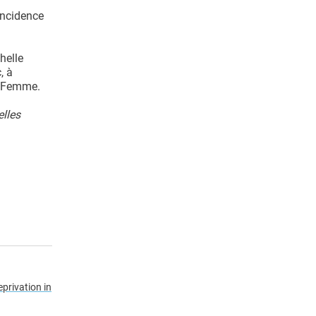
incidence
helle
, à
la Femme.
elles
privation in