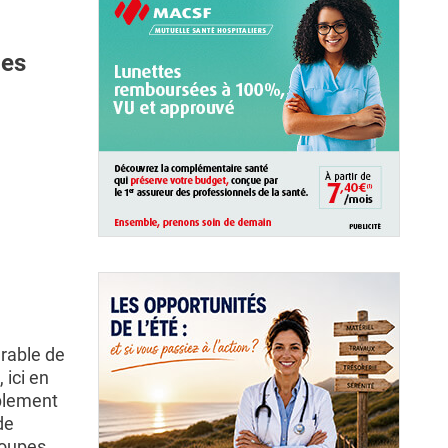
mes
urable de
 ici en
ablement
de
roupes