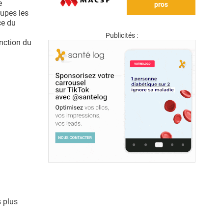
e
pros
oupes les
ce du
Publicités :
onction du
s plus