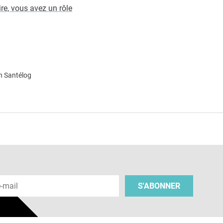
re, vous avez un rôle
n Santélog
e
 e-mail
S'ABONNER