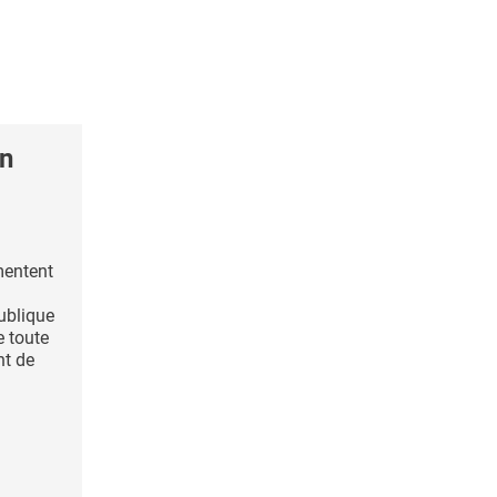
in
mentent
ublique
e toute
nt de