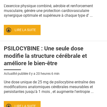
QUI SOMMES-NOUS ?
L'exercice physique combiné, aérobie et renforcement
musculaire, génère une protection cardiovasculaire
PUBLICITÉ
synergique optimale et supérieure à chaque type d’ ...
CONDITIONS GÉNÉRALES
LIRE LA SUITE
CONTACT
CRÉDITS
PSILOCYBINE : Une seule dose
modifie la structure cérébrale et
améliore le bien-être
Actualité publiée il y a
20 heures 6 min
Une dose unique de 25 mg de psilocybine entraîne des
modifications anatomiques cérébrales mesurables et
persistantes jusqu'à 1 mois , et augmente l'entropie ...
LIRE LA SUITE