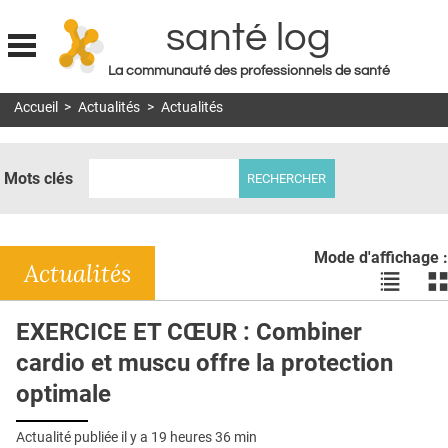
santé log
La communauté des professionnels de santé
Jump to navigation
Accueil
>
Actualités
>
Actualités
MON COMPTE
ABONNEMENT
Mots clés
S'ABONNER À LA REVUE SOIN À DOMICILE
ACTUS
Mode d'affichage :
DOSSIERS
Actualités
Voir
Vo
les
le
RÉSEAUX
actualité
ac
EXERCICE ET CŒUR : Combiner
en
en
E-REVUE SAD
cardio et muscu offre la protection
liste
bl
THÉMA
optimale
L'APP
Actualité publiée il y a
19 heures 36 min