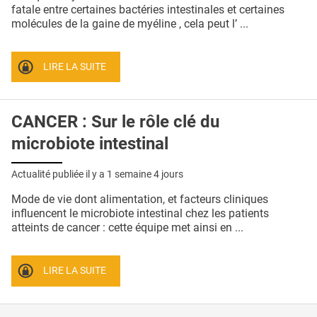
QUI SOMMES-NOUS ?
fatale entre certaines bactéries intestinales et certaines
molécules de la gaine de myéline , cela peut l’ ...
PUBLICITÉ
CONDITIONS GÉNÉRALES
LIRE LA SUITE
CONTACT
CANCER : Sur le rôle clé du
CRÉDITS
microbiote intestinal
Actualité publiée il y a
1 semaine 4 jours
Mode de vie dont alimentation, et facteurs cliniques
influencent le microbiote intestinal chez les patients
atteints de cancer : cette équipe met ainsi en ...
LIRE LA SUITE