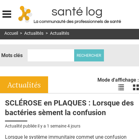
santé log
La communauté des professionnels de santé
Jump to navigation
Accueil
>
Actualités
>
Actualités
MON COMPTE
ABONNEMENT
Mots clés
S'ABONNER À LA REVUE SOIN À DOMICILE
ACTUS
Mode d'affichage :
DOSSIERS
Actualités
Voir
Vo
les
le
RÉSEAUX
actualité
ac
SCLÉROSE en PLAQUES : Lorsque des
en
en
E-REVUE SAD
bactéries sèment la confusion
liste
bl
THÉMA
Actualité publiée il y a
1 semaine 4 jours
L'APP
Lorsque le système immunitaire commet une confusion