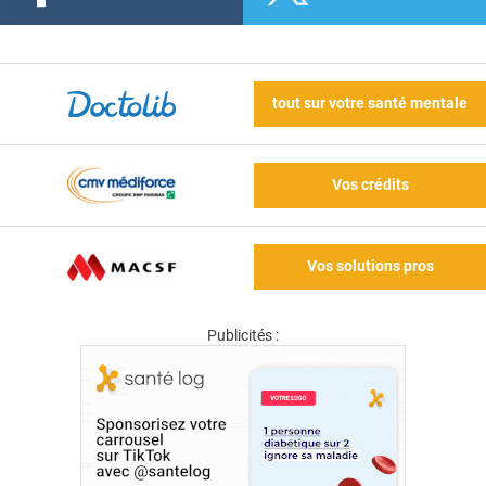
tout sur votre santé mentale
Vos crédits
Vos solutions pros
Publicités :