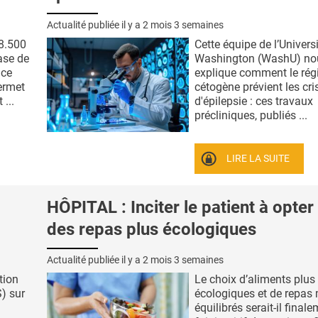
Actualité publiée il y a
2 mois 3 semaines
8.500
Cette équipe de l’Univers
ase de
Washington (WashU) no
 ce
explique comment le ré
permet
cétogène prévient les cri
 ...
d'épilepsie : ces travaux
précliniques, publiés ...
LIRE LA SUITE
HÔPITAL : Inciter le patient à opter
des repas plus écologiques
Actualité publiée il y a
2 mois 3 semaines
tion
Le choix d’aliments plus
) sur
écologiques et de repas
équilibrés serait-il finale