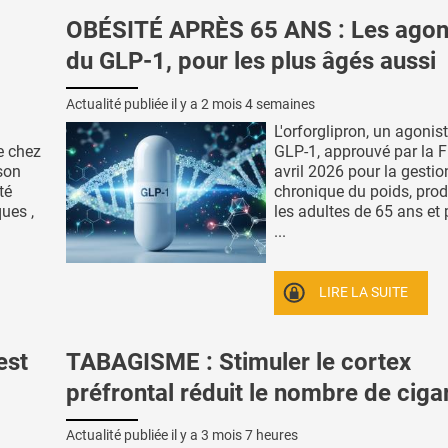
OBÉSITÉ APRÈS 65 ANS : Les agon
du GLP-1, pour les plus âgés aussi
Actualité publiée il y a
2 mois 4 semaines
L'orforglipron, un agonis
e chez
GLP-1, approuvé par la F
son
avril 2026 pour la gestio
té
chronique du poids, prod
ues ,
les adultes de 65 ans et 
...
LIRE LA SUITE
est
TABAGISME : Stimuler le cortex
préfrontal réduit le nombre de ciga
Actualité publiée il y a
3 mois 7 heures