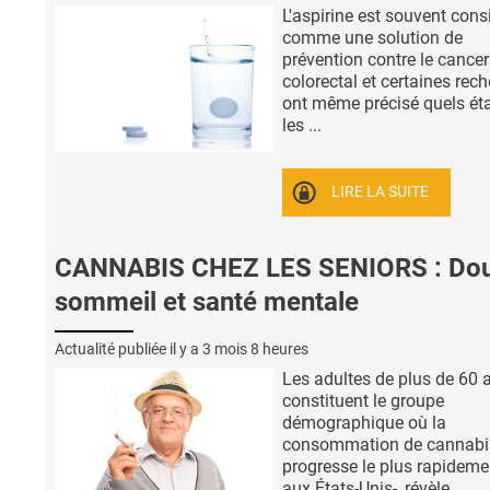
L'aspirine est souvent cons
comme une solution de
prévention contre le cancer
colorectal et certaines rec
ont même précisé quels éta
les ...
LIRE LA SUITE
CANNABIS CHEZ LES SENIORS : Dou
sommeil et santé mentale
Actualité publiée il y a
3 mois 8 heures
Les adultes de plus de 60 
constituent le groupe
démographique où la
consommation de cannabi
progresse le plus rapidemen
aux États-Unis-, révèle ...