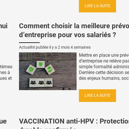
LIRE LA SUITE
hui
Comment choisir la meilleure prév
d’entreprise pour vos salariés ?
Actualité publiée il y a
2 mois 4 semaines
Mettre en place une pré
d’entreprise ne relève pa
ystèmes
simple formalité adminis
mes à
Derrière cette décision s
ques et
des enjeux humains, soci
LIRE LA SUITE
ue
VACCINATION anti-HPV : Protectio