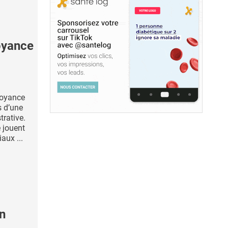
oyance
voyance
s d’une
trative.
e jouent
aux ...
n