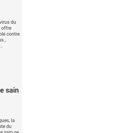
virus du
 offre
ble contre
s ,
..
e sain
ques, la
ste du
e sain se