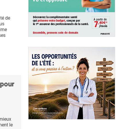
ité de
us
gime
ses
 pour
 mieux
ment le