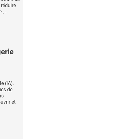
 réduire
, ...
erie
le (IA),
ues de
ns
uvrir et