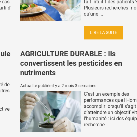
e cas
fait intuitif des patients 
rti d'
Plusieurs recherches mo
qu’une ...
LIRE LA SUITE
ule
AGRICULTURE DURABLE : Ils
convertissent les pesticides en
nutriments
té de
Actualité publiée il y a
2 mois 3 semaines
utres
C’est un exemple des
performances que l’Ho
accomplir lorsqu’il s’agit
ctive
d’atteindre un objectif vi
l’humanité : ici des équi
recherche ...