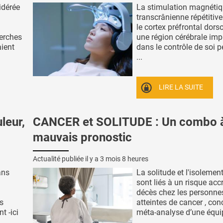
idérée
La stimulation magnéti
transcrânienne répétitive
le cortex préfrontal dorso
herches
une région cérébrale imp
ient
dans le contrôle de soi 
...
LIRE LA SUITE
leur,
CANCER et SOLITUDE : Un combo 
mauvais pronostic
Actualité publiée il y a
3 mois 8 heures
ans
La solitude et l'isolemen
sont liés à un risque acc
décès chez les personne
s
atteintes de cancer , conc
t -ici
méta-analyse d’une équipe