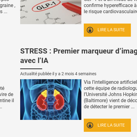
graine ,
confirme hyperefficace à
 ...
le risque cardiovasculaire 
LIRE LA SUITE
STRESS : Premier marqueur d’imag
avec l’IA
Actualité publiée il y a
2 mois 4 semaines
Via l’intelligence artificiel
été
cette équipe de radiolog
vire de
l’Université Johns Hopki
ntine il
(Baltimore) vient de déco
..
de détecter le premier ...
LIRE LA SUITE