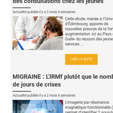
des consultations chez les jeunes
Actualité publiée il y a
2 mois 4 semaines
Cette étude, menée à l’Univ
d'Édimbourg, apporte de
nouvelles preuves de la for
augmentation -ici au Pays
Galle- du recours des jeun
services ...
LIRE LA SUITE
MIGRAINE : L'IRMf plutôt que le nom
de jours de crises
Actualité publiée il y a
2 mois 4 semaines
L'imagerie par résonance
magnétique fonctionnelle 
permet d'identifier 2 sous-