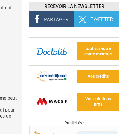
?
RECEVOIR LA NEWSLETTER
ntrent
tout sur votre
santé mentale
Vos crédits
mme peut
Vos solutions
pros
tal pour
pes de
Publicités :