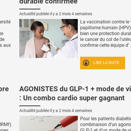
durable confirmée
Actualité publiée il y a
2 mois 4 semaines
ersité
La vaccination contre le 
papillome humain (HPV)
te
bien une protection dura
 de
le cancer du col de l'utéru
es aux
confirme cette équipe d’ .
LIRE LA SUITE
bre
AGONISTES du GLP-1 + mode de vi
: Un combo cardio super gagnant
Actualité publiée il y a
2 mois 4 semaines
Pour les patients diabéti
(IRMf)
combinaison d’un agoni
types
GLP-1 et d’un mode de vi