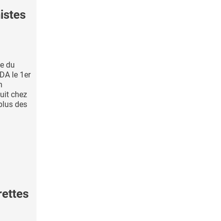
istes
te du
DA le 1er
n
uit chez
plus des
rettes