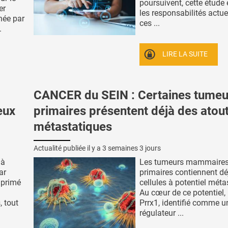
poursuivent, cette étude
er
les responsabilités actue
née par
ces ...
.
LIRE LA SUITE
CANCER du SEIN : Certaines tumeu
eux
primaires présentent déjà des atou
métastatiques
Actualité publiée il y a
3 semaines 3 jours
 à
Les tumeurs mammaire
ar
primaires contiennent dé
imprimé
cellules à potentiel méta
Au cœur de ce potentiel,
, tout
Prrx1, identifié comme u
régulateur ...