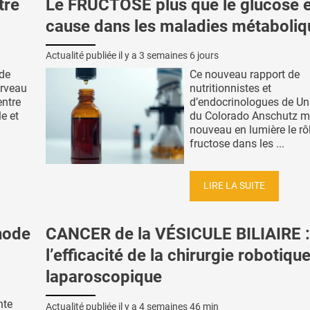
tre
Le FRUCTOSE plus que le glucose 
cause dans les maladies métaboliq
Actualité publiée il y a
3 semaines 6 jours
 de
Ce nouveau rapport de
erveau
nutritionnistes et
entre
d’endocrinologues de Uni
e et
du Colorado Anschutz m
.
nouveau en lumière le rô
fructose dans les ...
LIRE LA SUITE
hode
CANCER de la VÉSICULE BILIAIRE :
l’efficacité de la chirurgie robotiqu
laparoscopique
nte
Actualité publiée il y a
4 semaines 46 min