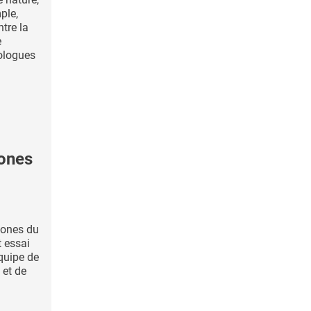
ple,
ntre la
e
ologues
mones
mones du
t essai
quipe de
 et de