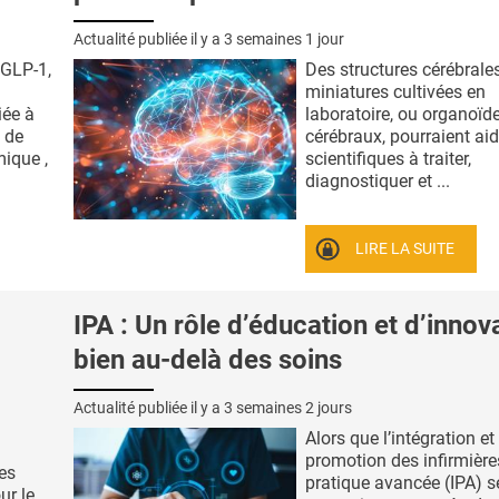
Actualité publiée il y a
3 semaines 1 jour
 GLP-1,
Des structures cérébrale
miniatures cultivées en
iée à
laboratoire, ou organoïd
 de
cérébraux, pourraient aid
ique ,
scientifiques à traiter,
diagnostiquer et ...
LIRE LA SUITE
IPA : Un rôle d’éducation et d’innov
bien au-delà des soins
Actualité publiée il y a
3 semaines 2 jours
Alors que l’intégration et
promotion des infirmière
des
pratique avancée (IPA) s
ur le