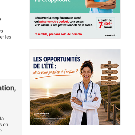
s
es
er les
ation,
 la
s en
e