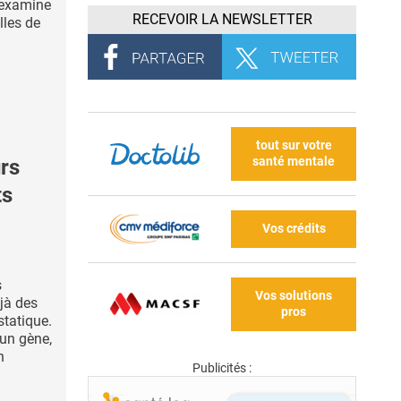
 examine
RECEVOIR LA NEWSLETTER
lles de
tout sur votre
santé mentale
rs
ts
Vos crédits
s
Vos solutions
jà des
pros
statique.
 un gène,
n
Publicités :