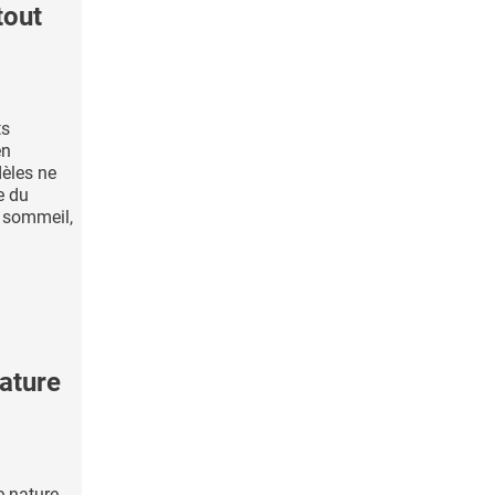
tout
ts
en
èles ne
e du
e sommeil,
ature
 nature,