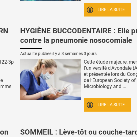
LIRE LA SUITE
ARN
HYGIÈNE BUCCODENTAIRE : Elle p
contre la pneumonie nosocomiale
Actualité publiée il y a
3 semaines 3 jours
-122-3p
Cette étude majeure, me
l'université d'Avondale (A
et présentée lors du Con
de
de l’European Society of 
comme
Microbiology and ...
LIRE LA SUITE
ion
SOMMEIL : Lève-tôt ou couche-tard