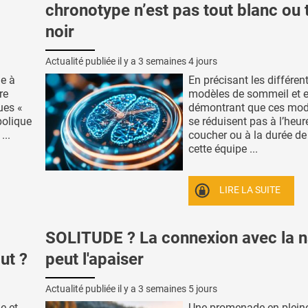
chronotype n’est pas tout blanc ou 
noir
Actualité publiée il y a
3 semaines 4 jours
he à
En précisant les différen
re
modèles de sommeil et 
ues «
démontrant que ces mod
bolique
se réduisent pas à l’heur
...
coucher ou à la durée d
cette équipe ...
LIRE LA SUITE
SOLITUDE ? La connexion avec la n
ut ?
peut l'apaiser
Actualité publiée il y a
3 semaines 5 jours
e et
Une promenade en pleine