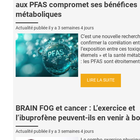
aux PFAS compromet ses bénéfices
métaboliques
Actualité publiée il y a
3 semaines 4 jours
C’est une nouvelle recherc
confirmer la corrélation ent
l’exposition entre ces toxiq
éternels » et la santé méta
: les PFAS sont étroitement 
LIRE LA SUITE
BRAIN FOG et cancer : L’exercice et
l’ibuprofène peuvent-ils en venir à bo
Actualité publiée il y a
3 semaines 4 jours
Le combo exercice physiqu