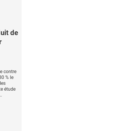
uit de
r
e contre
80 % le
des
te étude
..