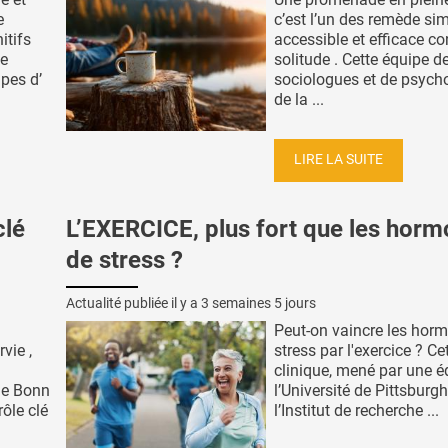
e
c’est l’un des remède sim
itifs
accessible et efficace co
de
solitude . Cette équipe d
pes d’
sociologues et de psych
de la ...
LIRE LA SUITE
clé
L’EXERCICE, plus fort que les hor
de stress ?
Actualité publiée il y a
3 semaines 5 jours
Peut-on vaincre les hor
vie ,
stress par l'exercice ? Ce
clinique, mené par une é
 de Bonn
l’Université de Pittsburgh
rôle clé
l’Institut de recherche ...