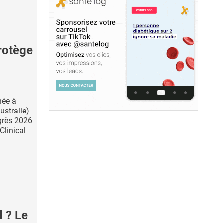
rotège
née à
ustralie)
grès 2026
Clinical
 ? Le