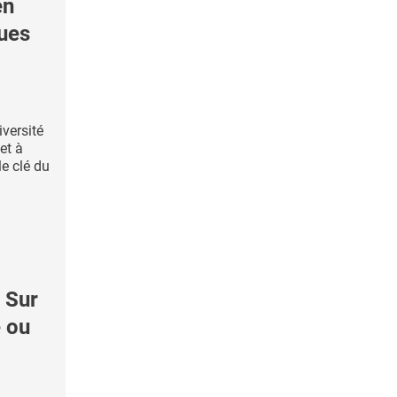
en
ues
versité
et à
le clé du
 Sur
e ou