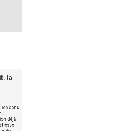
, la
bliée dans
h,
ion déjà
étresse
démie