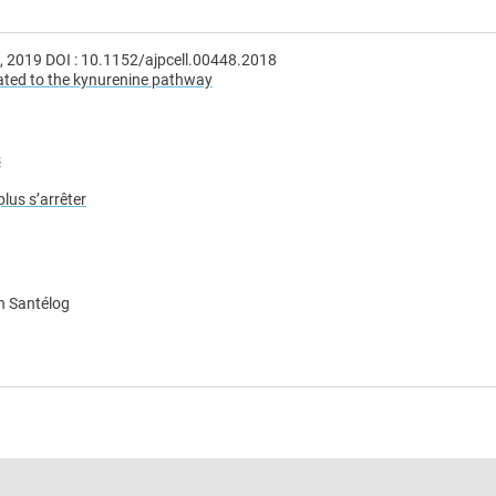
2019 DOI : 10.​1152/​ajpcell.​00448.​2018
lated to the kynurenine pathway
s
us s’arrêter
n Santélog
e