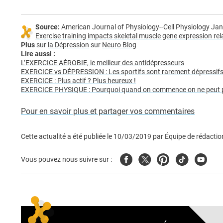
Source:
American Journal of Physiology--Cell Physiology Jan, 
Exercise training impacts skeletal muscle gene expression re
Plus
sur
la Dépression
sur
Neuro Blog
Lire aussi :
L’EXERCICE AÉROBIE, le meilleur des antidépresseurs
EXERCICE vs DÉPRESSION : Les sportifs sont rarement dépressif
EXERCICE : Plus actif ? Plus heureux !
EXERCICE PHYSIQUE : Pourquoi quand on commence on ne peut pl
Pour en savoir plus et partager vos commentaires
Cette actualité a été publiée le
10/03/2019
par
Équipe de rédactio
Facebook
Twitter
Pinterest
Tiktok
Youtub
Vous pouvez nous suivre sur :