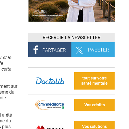
RECEVOIR LA NEWSLETTER
 et le
de
 cette
tout sur votre
santé mentale
ement sur
isme du
oie
Vos crédits
 a été
sme du
s plus
Vos solutions