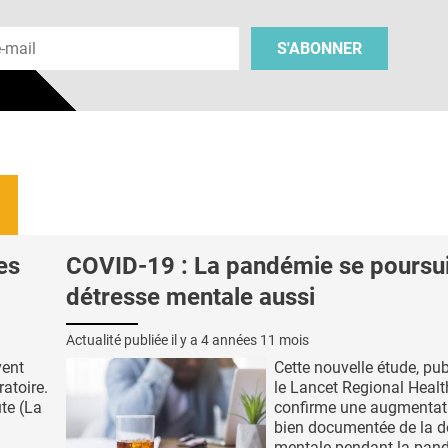
 e-mail
S'ABONNER
es
COVID-19 : La pandémie se poursuit
détresse mentale aussi
Actualité publiée il y a
4 années 11 mois
vent
Cette nouvelle étude, pu
ratoire.
le Lancet Regional Healt
ute (La
confirme une augmentat
bien documentée de la d
mentale pendant la pan