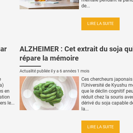
de...
LIRE LA SUITE
ar
ALZHEIMER : Cet extrait du soja qu
répare la mémoire
Actualité publiée il y a
6 années 1 mois
e
Ces chercheurs japonais
a)
l’Université de Kyushu m
es en
que le déclin cognitif peu
ation
réduit chez la souris ave
rs le...
dérivé du soja capable d
la...
LIRE LA SUITE