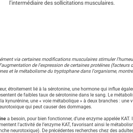
l’intermédiaire des sollicitations musculaires.
nément via certaines modifications musculaires stimuler l'humeur
à l’augmentation de l'expression de certaines protéines (facteurs 
 gènes et le métabolisme du tryptophane dans l'organisme, montre
ur, étroitement lié à la sérotonine, une hormone qui influe égal
sentent de faibles taux de sérotonine dans le sang. Le métabol
 la kynurénine, une « voie métabolique » à deux branches : une v
e neurotoxique qui peut causer des dommages.
ine
a besoin, pour bien fonctionner, d’une enzyme appelée KAT. Il
mentent l'activité de l’enzyme KAT, favorisant ainsi le métaboli
ranche neurotoxique). De précédentes recherches chez des adulte