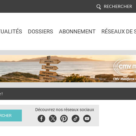
RECHERCHER
UALITÉS
DOSSIERS
ABONNEMENT
RÉSEAUX DE 
Jump to navigation
 !
Découvrez nos réseaux sociaux
Facebook
Twitter
Pinterest
Tiktok
Youbute