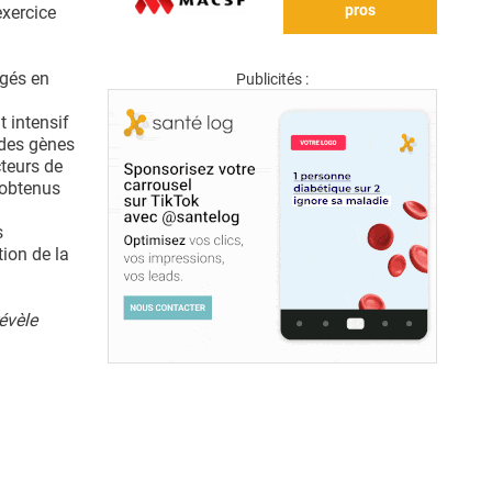
pros
exercice
âgés en
Publicités :
 intensif
 des gènes
cteurs de
 obtenus
s
tion de la
révèle