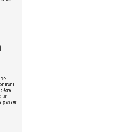
i
 de
ontrent
t être
c un
e passer