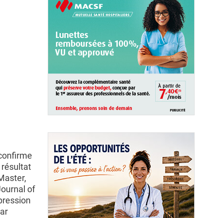
 confirme
résultat
Master,
ournal of
xpression
ar