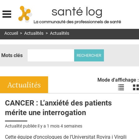
santé log
La communauté des professionnels de santé
Jump to navigation
Accueil
>
Actualités
>
Actualités
MON COMPTE
ABONNEMENT
Mots clés
S'ABONNER À LA REVUE SOIN À DOMICILE
ACTUS
Mode d'affichage :
DOSSIERS
Actualités
Voir
Vo
les
le
RÉSEAUX
actualité
ac
CANCER : L’anxiété des patients
en
en
E-REVUE SAD
mérite une interrogation
liste
bl
THÉMA
Actualité publiée il y a
1 mois 4 semaines
L'APP
Cette équipe d’oncologues de l’Universitat Rovira i Virgili