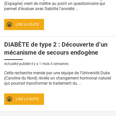
QUI SOMMES-NOUS ?
(Espagne) vient de mettre au point un questionnaire qui
permet d’évaluer avec fiabilité l'anxiété ...
PUBLICITÉ
CONDITIONS GÉNÉRALES
LIRE LA SUITE
CONTACT
DIABÈTE de type 2 : Découverte d’un
CRÉDITS
mécanisme de secours endogène
Actualité publiée il y a
1 mois 4 semaines
Cette recherche menée par une équipe de l'Université Duke
(Caroline du Nord) révèle un changement hormonal naturel
qui pourrait transformer le traitement du ...
LIRE LA SUITE