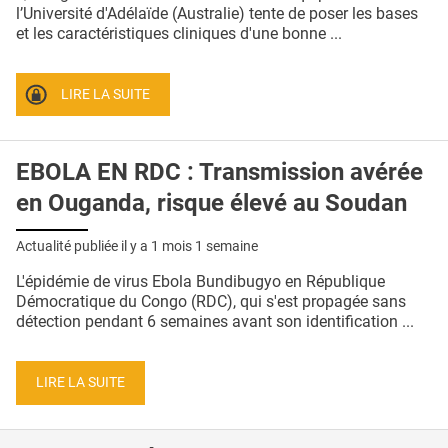
QUI SOMMES-NOUS ?
l’Université d'Adélaïde (Australie) tente de poser les bases
et les caractéristiques cliniques d'une bonne ...
PUBLICITÉ
CONDITIONS GÉNÉRALES
LIRE LA SUITE
CONTACT
EBOLA EN RDC : Transmission avérée
CRÉDITS
en Ouganda, risque élevé au Soudan
Actualité publiée il y a
1 mois 1 semaine
L'épidémie de virus Ebola Bundibugyo en République
Démocratique du Congo (RDC), qui s'est propagée sans
détection pendant 6 semaines avant son identification ...
LIRE LA SUITE