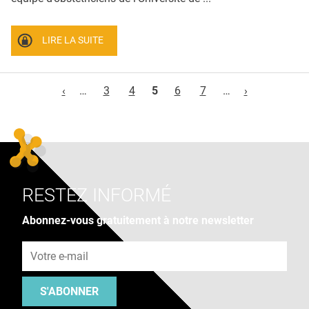
LIRE LA SUITE
Pages
‹
…
3
4
5
6
7
…
›
RESTEZ INFORMÉ
Abonnez-vous gratuitement à notre newsletter
Adresse e-mail
S'ABONNER