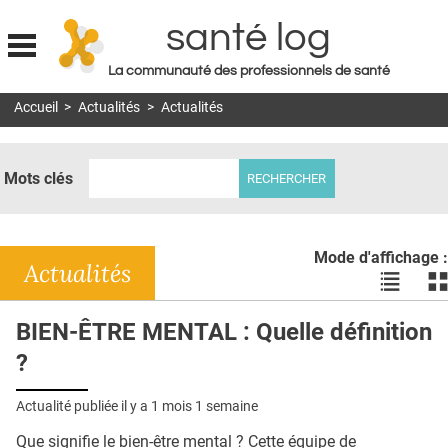
santé log
La communauté des professionnels de santé
Jump to navigation
Accueil
>
Actualités
>
Actualités
MON COMPTE
ABONNEMENT
Mots clés
S'ABONNER À LA REVUE SOIN À DOMICILE
ACTUS
Mode d'affichage :
DOSSIERS
Actualités
Voir
Vo
les
le
RÉSEAUX
actualité
ac
BIEN-ÊTRE MENTAL : Quelle définition
en
en
E-REVUE SAD
?
liste
bl
THÉMA
Actualité publiée il y a
1 mois 1 semaine
L'APP
Que signifie le bien-être mental ? Cette équipe de