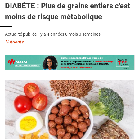
QUI SOMMES-NOUS ?
DIABÈTE : Plus de grains entiers c'est
moins de risque métabolique
PUBLICITÉ
CONDITIONS GÉNÉRALES
Actualité publiée il y a
4 années 8 mois 3 semaines
CONTACT
Nutrients
CRÉDITS