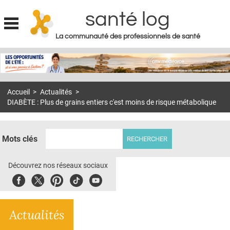
santé log
La communauté des professionnels de santé
Jump to navigation
MON COMPTE
ABONNEMENT
Accueil
>
Actualités
>
S'ABONNER À LA REVUE SOIN À DOMICILE
DIABÈTE : Plus de grains entiers c'est moins de risque métabolique
ACTUS
DOSSIERS
Mots clés
RÉSEAUX
Découvrez nos réseaux sociaux
E-REVUE SAD
Facebook
Twitter
Pinterest
Tiktok
Youbute
THÉMA
Actualités
L'APP