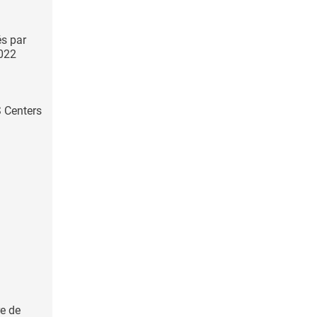
és par
2022
 Centers
re de