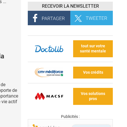
 ...
RECEVOIR LA NEWSLETTER
tout sur votre
santé mentale
la
Vos crédits
 de
pporte de
Vos solutions
mportance
pros
vie actif
Publicités :