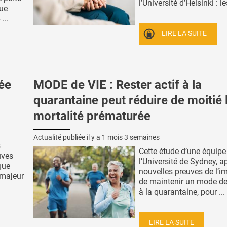
l’Université d’Helsinki : les
que
...
LIRE LA SUITE
tée
MODE de VIE : Rester actif à la
quarantaine peut réduire de moitié 
mortalité prématurée
Actualité publiée il y a
1 mois 3 semaines
s
Cette étude d’une équipe
uves
l’Université de Sydney, a
que
nouvelles preuves de l’i
 majeur
de maintenir un mode de 
à la quarantaine, pour ...
LIRE LA SUITE