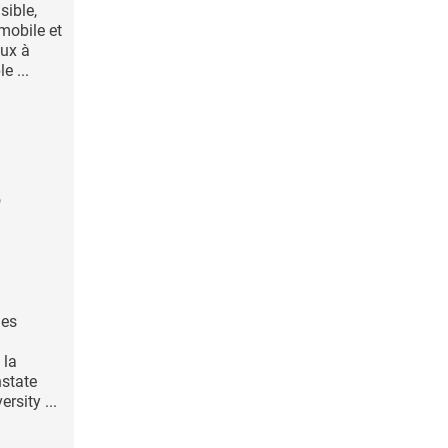
sible,
mobile et
ux à
 ...
e
nes
 la
nstate
rsity ...