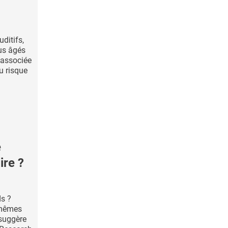
uditifs,
lus âgés
 associée
u risque
é
ire ?
ds ?
 mêmes
 suggère