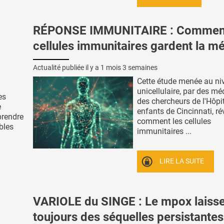
RÉPONSE IMMUNITAIRE : Comment
cellules immunitaires gardent la m
Actualité publiée il y a
1 mois 3 semaines
Cette étude menée au ni
unicellulaire, par des mé
es
des chercheurs de l'Hôpi
e
enfants de Cincinnati, ré
prendre
comment les cellules
bles
immunitaires ...
LIRE LA SUITE
VARIOLE du SINGE : Le mpox laiss
toujours des séquelles persistantes