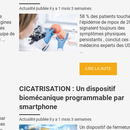
Actualité publiée il y a
1 mois 3 semaines
e
58 % des patients touch
igines
l'épidémie de mpox de 
vés
signalent toujours des
quipe de
symptômes physiques
...
persistants , conclut ces
médecins experts des US
...
LIRE LA SUITE
CICATRISATION : Un dispositif
biomécanique programmable par
smartphone
par
Actualité publiée il y a
1 mois 3 semaines
des
Un dispositif de fermetu
au