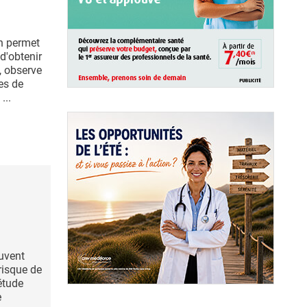
n permet
d'obtenir
, observe
es de
...
uvent
risque de
étude
e