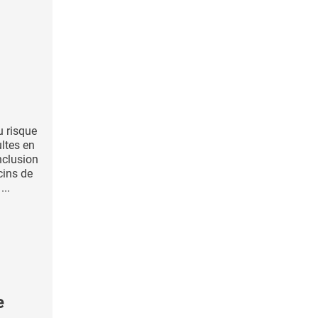
au risque
ltes en
nclusion
cins de
...
e