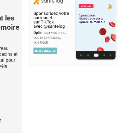
 les
émoire
veau
decins et
tal pour
vèle
e