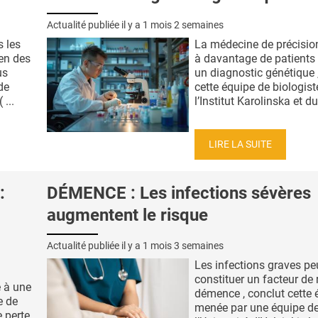
Actualité publiée il y a
1 mois 2 semaines
s les
La médecine de précisio
ien des
à davantage de patients 
us
un diagnostic génétique 
de
cette équipe de biologist
 ...
l’Institut Karolinska et du 
LIRE LA SUITE
:
DÉMENCE : Les infections sévères
augmentent le risque
Actualité publiée il y a
1 mois 3 semaines
Les infections graves pe
constituer un facteur de 
é à une
démence , conclut cette 
e de
menée par une équipe d
 perte