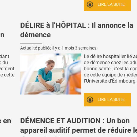
LIRE LA SUITE
DÉLIRE à l’HÔPITAL : Il annonce la
on
démence
Actualité publiée il y a
1 mois 3 semaines
tiant
Le délire hospitalier lié 
s du
de démence chez les adu
ivement
bonne santé , c’est la co
te cette
de cette équipe de méde
l’Université d'Édimbourg, 
LIRE LA SUITE
 en
DÉMENCE ET AUDITION : Un bon
appareil auditif permet de réduire l