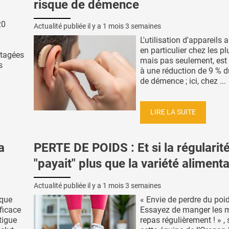
risque de démence
20
Actualité publiée il y a
1 mois 3 semaines
L'utilisation d'appareils a
en particulier chez les p
rtagées
mais pas seulement, est
s
à une réduction de 9 % d
de démence ; ici, chez ...
LIRE LA SUITE
a
PERTE DE POIDS : Et si la régularit
"payait" plus que la variété alimenta
Actualité publiée il y a
1 mois 3 semaines
ique
« Envie de perdre du poi
ficace
Essayez de manger les
atigue
repas régulièrement ! » ,