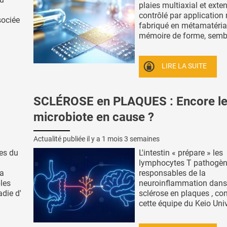
plaies multiaxial et exten
contrôlé par application 
sociée
fabriqué en métamatéria
mémoire de forme, semble
LIRE LA SUITE
SCLÉROSE en PLAQUES : Encore l
microbiote en cause ?
Actualité publiée il y a
1 mois 3 semaines
es du
L'intestin « prépare » les
lymphocytes T pathogè
la
responsables de la
les
neuroinflammation dans
adie d'
sclérose en plaques , co
cette équipe du Keio Unive