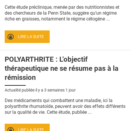
QUI SOMMES-NOUS ?
Cette étude préclinique, menée par des nutritionnistes et
des chercheurs de la Penn State, suggère qu’un régime
PUBLICITÉ
riche en graisses, notamment le régime cétogène ...
CONDITIONS GÉNÉRALES
LIRE LA SUITE
CONTACT
CRÉDITS
POLYARTHRITE : L’objectif
thérapeutique ne se résume pas à la
rémission
Actualité publiée il y a
3 semaines 1 jour
Des médicaments qui combattent une maladie, ici la
polyarthrite rhumatoïde, peuvent avoir des effets différents
sur la qualité de vie. Cette étude, publiée ...
LIRE LA SUITE