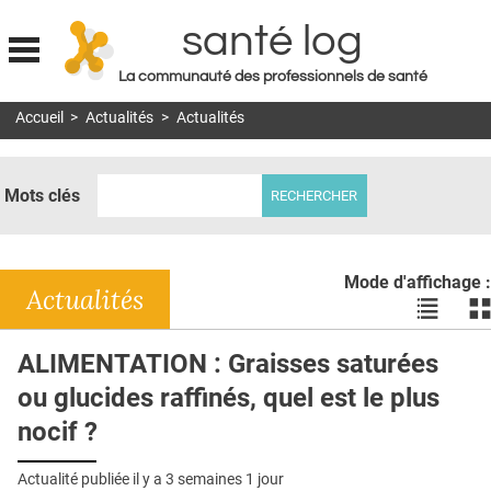
santé log
La communauté des professionnels de santé
Jump to navigation
Accueil
>
Actualités
>
Actualités
MON COMPTE
ABONNEMENT
Mots clés
S'ABONNER À LA REVUE SOIN À DOMICILE
ACTUS
Mode d'affichage :
DOSSIERS
Actualités
Voir
Vo
les
le
RÉSEAUX
actualité
ac
ALIMENTATION : Graisses saturées
en
en
E-REVUE SAD
ou glucides raffinés, quel est le plus
liste
bl
THÉMA
nocif ?
L'APP
Actualité publiée il y a
3 semaines 1 jour