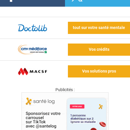
tout sur votre santé mentale
Vos crédits
Vos solutions pros
Publicités :