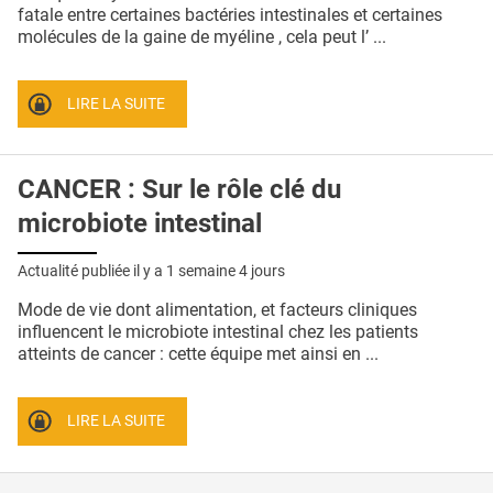
QUI SOMMES-NOUS ?
fatale entre certaines bactéries intestinales et certaines
molécules de la gaine de myéline , cela peut l’ ...
PUBLICITÉ
CONDITIONS GÉNÉRALES
LIRE LA SUITE
CONTACT
CANCER : Sur le rôle clé du
CRÉDITS
microbiote intestinal
Actualité publiée il y a
1 semaine 4 jours
Mode de vie dont alimentation, et facteurs cliniques
influencent le microbiote intestinal chez les patients
atteints de cancer : cette équipe met ainsi en ...
LIRE LA SUITE