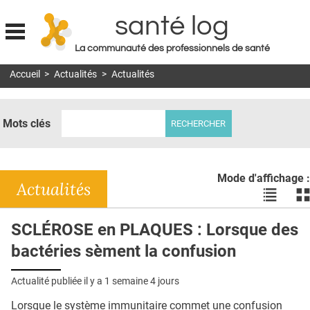
santé log
La communauté des professionnels de santé
Jump to navigation
Accueil
>
Actualités
>
Actualités
MON COMPTE
ABONNEMENT
Mots clés
S'ABONNER À LA REVUE SOIN À DOMICILE
ACTUS
Mode d'affichage :
DOSSIERS
Actualités
Voir
Vo
les
le
RÉSEAUX
actualité
ac
SCLÉROSE en PLAQUES : Lorsque des
en
en
E-REVUE SAD
bactéries sèment la confusion
liste
bl
THÉMA
Actualité publiée il y a
1 semaine 4 jours
L'APP
Lorsque le système immunitaire commet une confusion