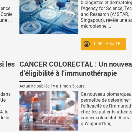
biologistes et dermatol
ience
l’Agency for Science, Te
 Corée
and Research (A*STAR,
ne ...
Singapour), révèle une ac
microbienne ...
LIRE LA SUITE
i les
CANCER COLORECTAL : Un nouveau
d’éligibilité à l’immunothérapie
Actualité publiée il y a
1 mois 5 jours
 dans
Ce nouveau biomarqueu
tte
permettre de déterminer
r
l'efficacité de l'immunot
, le
chez les patients atteint
e la ...
cancer colorectal. Alors
qu’aujourd’hui, ...