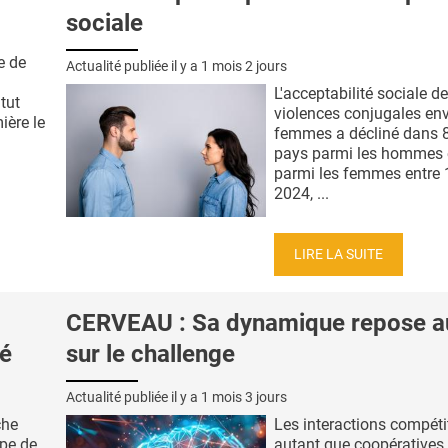
sociale
e de
Actualité publiée il y a
1 mois 2 jours
L'acceptabilité sociale d
itut
violences conjugales env
ière le
femmes a décliné dans 
pays parmi les hommes 
parmi les femmes entre 
2024, ...
LIRE LA SUITE
CERVEAU : Sa dynamique repose a
té
sur le challenge
Actualité publiée il y a
1 mois 3 jours
che
Les interactions compéti
ipe de
autant que coopératives,