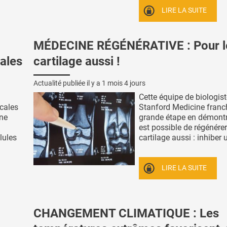
LIRE LA SUITE
MÉDECINE RÉGÉNÉRATIVE : Pour l
cales
cartilage aussi !
Actualité publiée il y a
1 mois 4 jours
Cette équipe de biologist
cales
Stanford Medicine franc
une
grande étape en démontra
est possible de régénérer
llules
cartilage aussi : inhiber u
LIRE LA SUITE
CHANGEMENT CLIMATIQUE : Les