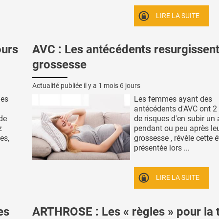
LIRE LA SUITE
ours
AVC : Les antécédents resurgissent
grossesse
Actualité publiée il y a
1 mois 6 jours
ues
Les femmes ayant des
antécédents d'AVC ont 2 
 de
de risques d'en subir un 
z
pendant ou peu après le
es,
grossesse , révèle cette 
présentée lors ...
LIRE LA SUITE
es
ARTHROSE : Les « règles » pour la t