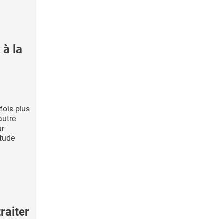
 à la
fois plus
autre
ur
étude
raiter