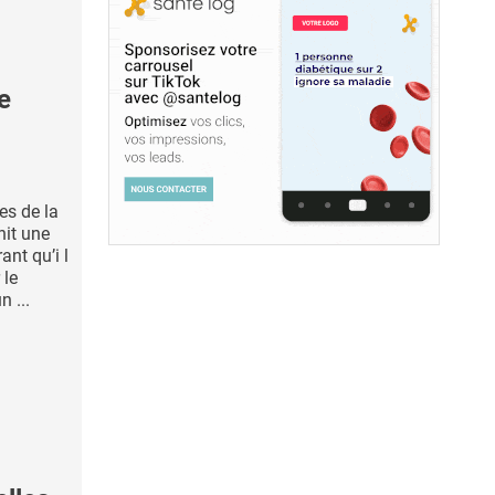
e
es de la
hit une
nt qu’i l
 le
n ...