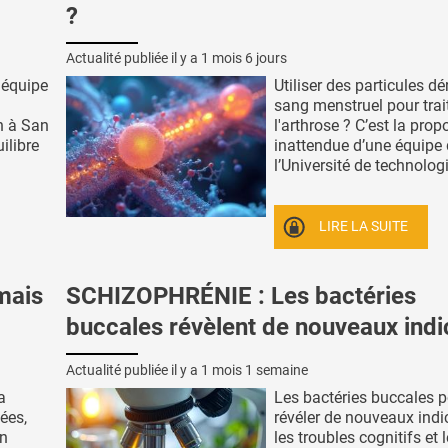
?
Actualité publiée il y a
1 mois 6 jours
 équipe
Utiliser des particules dé
sang menstruel pour trai
h à San
l'arthrose ? C’est la prop
ilibre
inattendue d’une équipe
l’Université de technologi
LIRE LA SUITE
mais
SCHIZOPHRÉNIE : Les bactéries
buccales révèlent de nouveaux indi
Actualité publiée il y a
1 mois 1 semaine
a
Les bactéries buccales p
ées,
révéler de nouveaux indi
un
les troubles cognitifs et 