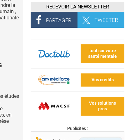
ndre la
RECEVOIR LA NEWSLETTER
umain ,
nationale
tout sur votre
santé mentale
s
Vos crédits
es études
a
Vos solutions
de
pros
es, en
émèse
Publicités :