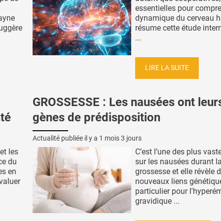
essentielles pour compre
ayne
dynamique du cerveau h
suggère
résume cette étude inter
...
LIRE LA SUITE
GROSSESSE : Les nausées ont leur
nté
gènes de prédisposition
Actualité publiée il y a
1 mois 3 jours
et les
C’est l’une des plus vast
ice du
sur les nausées durant l
es en
grossesse et elle révèle 
valuer
nouveaux liens génétiqu
particulier pour l'hyper
gravidique ...