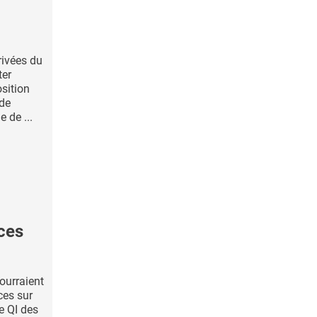
rivées du
ter
osition
 de
e de ...
ces
ourraient
ces sur
le QI des