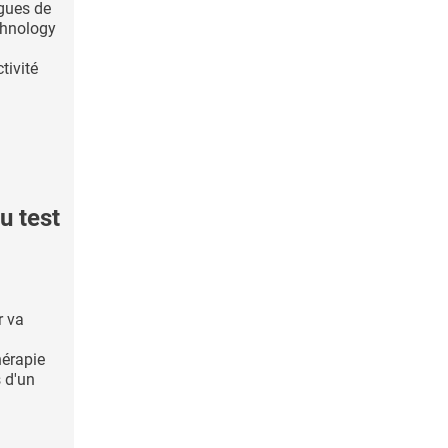
ogues de
chnology
tivité
 test
r va
hérapie
s d'un