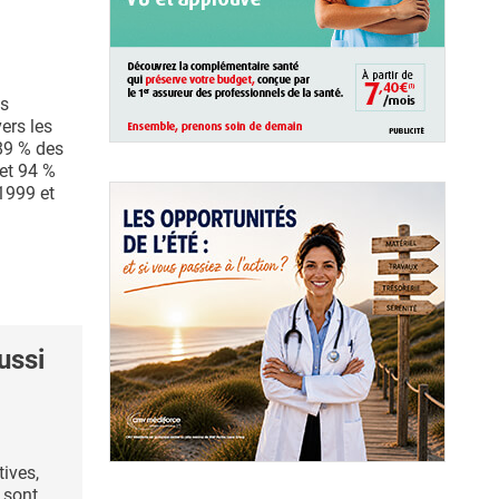
es
ers les
89 % des
et 94 %
1999 et
ussi
tives,
 sont