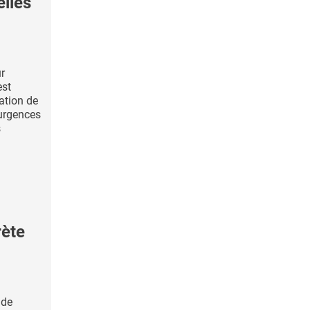
elles
ur
est
ation de
urgences
s
ète
 de