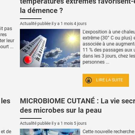
températures extrêmes favorisent-
la démence ?
Actualité publiée il y a
1 mois 4 jours
it pas
L'exposition à une chale
ires
extrême (30° C ou plus) 
er leur
associée à une augment
urt ...
11 % des passages aux 
dans les 3 jours, chez le
personnes ...
LIRE LA SUITE
 les
MICROBIOME CUTANÉ : La vie secr
des microbes sur la peau
Actualité publiée il y a
1 mois 5 jours
 et de
Cette nouvelle recherche