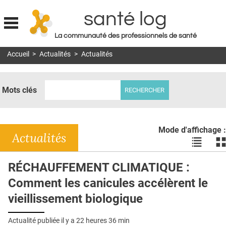
santé log
La communauté des professionnels de santé
Jump to navigation
Accueil
>
Actualités
>
Actualités
MON COMPTE
ABONNEMENT
Mots clés
S'ABONNER À LA REVUE SOIN À DOMICILE
ACTUS
Mode d'affichage :
DOSSIERS
Actualités
Voir
Vo
les
le
RÉSEAUX
actualité
ac
RÉCHAUFFEMENT CLIMATIQUE :
en
en
E-REVUE SAD
Comment les canicules accélèrent le
liste
bl
THÉMA
vieillissement biologique
L'APP
Actualité publiée il y a
22 heures 36 min