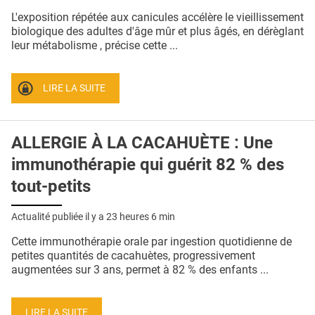
QUI SOMMES-NOUS ?
L'exposition répétée aux canicules accélère le vieillissement
biologique des adultes d'âge mûr et plus âgés, en dérèglant
PUBLICITÉ
leur métabolisme , précise cette ...
CONDITIONS GÉNÉRALES
LIRE LA SUITE
CONTACT
CRÉDITS
ALLERGIE À LA CACAHUÈTE : Une
immunothérapie qui guérit 82 % des
tout-petits
Actualité publiée il y a
23 heures 6 min
Cette immunothérapie orale par ingestion quotidienne de
petites quantités de cacahuètes, progressivement
augmentées sur 3 ans, permet à 82 % des enfants ...
LIRE LA SUITE