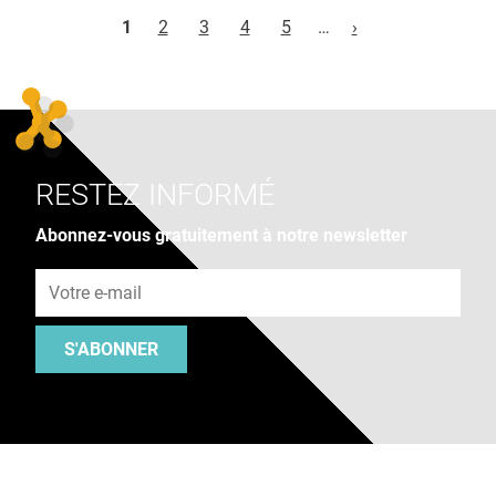
Pages
1
2
3
4
5
…
›
RESTEZ INFORMÉ
Abonnez-vous gratuitement à notre newsletter
Adresse e-mail
S'ABONNER